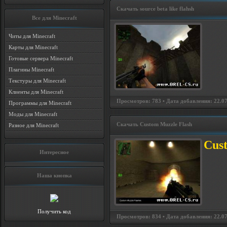
Скачать source beta like flahsh
Все для Minecraft
Читы для Minecraft
Карты для Minecraft
Готовые сервера Minecraft
Плагины Minecraft
Текстуры для Minecraft
Клиенты для Minecraft
Просмотров: 783 • Дата добавления: 22.07
Программы для Minecraft
Моды для Minecraft
Скачать Custom Muzzle Flash
Разное для Minecraft
Cus
Интересное
Наша кнопка
Получить код
Просмотров: 834 • Дата добавления: 22.07