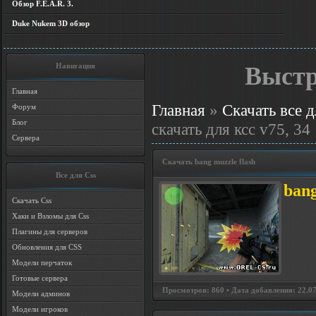
Обзор F.E.A.R. 3.
Duke Nukem 3D обзор
Навигация
Выстр
Главная
Главная
»
Скачать все д
Форум
Блог
скачать для ксс v75, 34
Сервера
Скачать bang muzzle flash
Все для Css
bang
Скачать Css
Хаки и Взломы для Css
Плагины для серверов
Обновления для CSS
Модели перчаток
Готовые сервера
Просмотров: 860 • Дата добавления: 22.07
Модели админов
Модели игроков