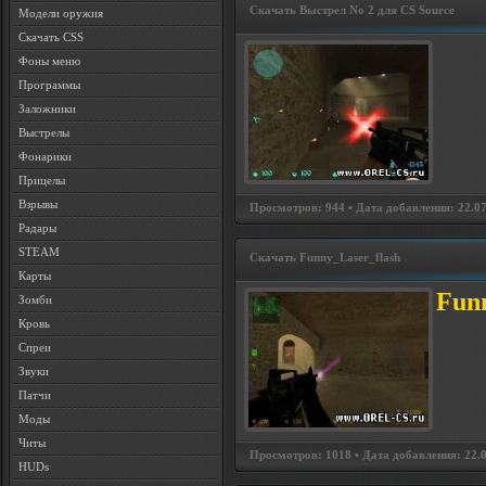
Скачать Выстрел No 2 для СS Source
Модели оружия
Скачать CSS
Фоны меню
Программы
Заложники
Выстрелы
Фонарики
Прицелы
Взрывы
Просмотров: 944 • Дата добавления: 22.07
Радары
STEAM
Скачать Funny_Laser_flash
Карты
Fun
Зомби
Кровь
Спреи
Звуки
Патчи
Моды
Читы
Просмотров: 1018 • Дата добавления: 22.0
HUDs