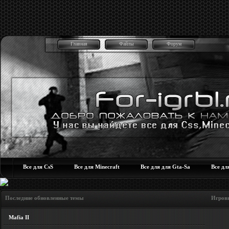
Главная
Файлы
Форум
Все для CsS
Все для Minecraft
Все для для Gta-Sa
Все дл
Последние обновленные темы Игровые но
Mafia II