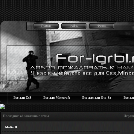
Главная
Файлы
Форум
Все для CsS
Все для Minecraft
Все для для Gta-Sa
Все дл
Последние обновленные темы Игровые но
Mafia II