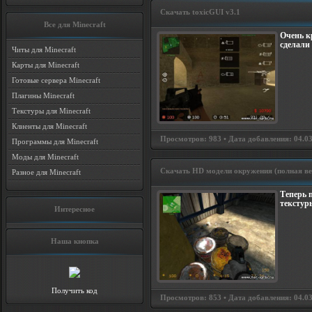
Скачать toxicGUI v3.1
Все для Minecraft
Очень к
сделали
Читы для Minecraft
Карты для Minecraft
Готовые сервера Minecraft
Плагины Minecraft
Текстуры для Minecraft
Клиенты для Minecraft
Просмотров: 983 • Дата добавления: 04.0
Программы для Minecraft
Моды для Minecraft
Скачать HD модели окружения (полная ве
Разное для Minecraft
Теперь 
текстур
Интересное
Наша кнопка
Получить код
Просмотров: 853 • Дата добавления: 04.0