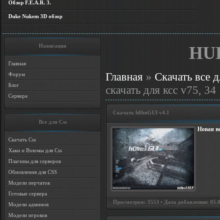
Обзор F.E.A.R. 3.
Duke Nukem 3D обзор
Навигация
HUD
Главная
Главная
»
Скачать все д
Форум
Блог
скачать для ксс v75, 34
Сервера
Скачать h0lmGUI v4.1
Все для Css
Новая ве
Скачать Css
Хаки и Взломы для Css
Плагины для серверов
Обновления для CSS
Модели перчаток
Готовые сервера
Просмотров: 3553 • Дата добавления: 05.0
Модели админов
Модели игроков