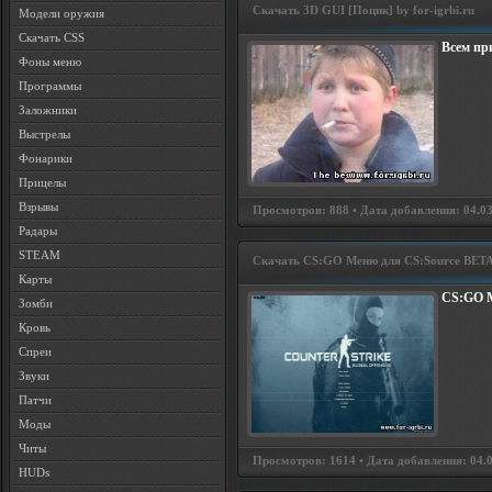
Скачать 3D GUI [Поцик] by for-igrbi.ru
Модели оружия
Скачать CSS
Всем при
Фоны меню
Программы
Заложники
Выстрелы
Фонарики
Прицелы
Взрывы
Просмотров: 888 • Дата добавления: 04.0
Радары
STEAM
Скачать CS:GO Меню для CS:Source BETA 
Карты
CS:GO М
Зомби
Кровь
Спреи
Звуки
Патчи
Моды
Читы
Просмотров: 1614 • Дата добавления: 04.
HUDs