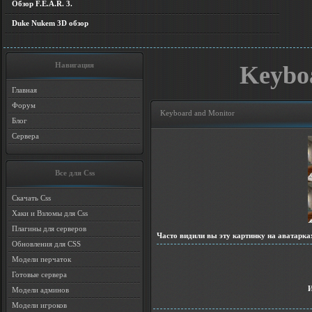
Обзор F.E.A.R. 3.
Duke Nukem 3D обзор
Навигация
Keybo
Главная
Форум
Keyboard and Monitor
Блог
Сервера
Все для Css
Скачать Css
Хаки и Взломы для Css
Плагины для серверов
Часто видили вы эту картинку на аватарка
Обновления для CSS
Модели перчаток
Готовые сервера
Модели админов
Модели игроков