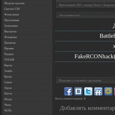
Модели оружия
Просмотров: 823 • автор: Гость • Загрузок
Скачать CSS
Фоны меню
Эта качают все!
Программы
Заложники
Выстрелы
Battle
Фонарики
Прицелы
Взрывы
Радары
FakeRCONhack(
STEAM
Карты
Зомби
Кровь
Поделись с ссылкой с друзьями!
Спреи
Звуки
Патчи
Всего комментариев
:
0
Моды
Читы
Добавлять комментар
HUDs