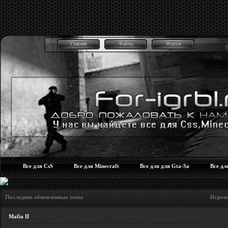
Главная
Файлы
Форум
Все для CsS
Все для Minecraft
Все для для Gta-Sa
Все дл
Последние обновленные темы Игровые но
Mafia II