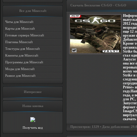
Скачать Бесплатно CS:GO - CS:GO
Все для Minecraft
Информа
выпуска
Читы для Minecraft
2012 год
возроди
Карты для Minecraft
еще 12 
Готовые сервера Minecraft
оружие и
Добавле
Плагины Minecraft
Кроме т
организ
Текстуры для Minecraft
Strike 
стал од
Клиенты для Minecraft
Августе 
Программы для Minecraft
она все
игровых
Моды для Minecraft
всему м
Strike и
Разное для Minecraft
следующ
сотрудн
Prime» 
году.На
Интересное
года, а
для PC, 
Запусти
Наша кнопка
формат 
ImageCS
виртуал
скачать 
Просмотров: 1329 • Дата добавления: 29.06
Получить код