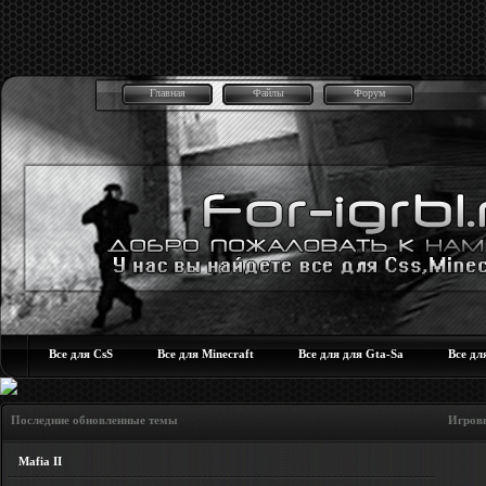
Главная
Файлы
Форум
Все для CsS
Все для Minecraft
Все для для Gta-Sa
Все дл
Последние обновленные темы Игровые но
Mafia II