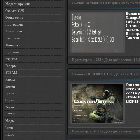
Скачать бесплатно Патч для CSS v75 v76 
Модели оружия
Скачать CSS
Новый п
OrangeB
Фоны меню
Strike S
Программы
С этим 
скачать 
Заложники
И поигр
Так что
Выстрелы
Фонарики
Прицелы
Взрывы
Просмотров: 4785 • Дата добавления: 16.09
Радары
STEAM
Скачать ОБНОВИТЬ CSS ДО v75 v76 v77
Карты
Как то
Зомби
необхо
v77 Вед
Кровь
чтобы и
Спреи
архиве 
Звуки
Патчи
Моды
Читы
Просмотров: 4357 • Дата добавления: 03.07
HUDs