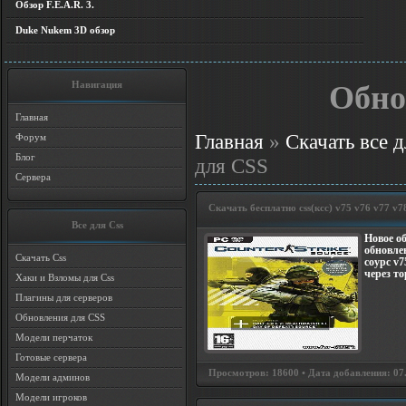
Обзор F.E.A.R. 3.
Duke Nukem 3D обзор
Навигация
Обно
Главная
Главная
»
Скачать все д
Форум
Блог
для CSS
Сервера
Скачать бесплатно css(ксс) v75 v76 v77 v7
Все для Css
Новое о
обновле
Скачать Css
соурс v7
через то
Хаки и Взломы для Css
Плагины для серверов
Обновления для CSS
Модели перчаток
Готовые сервера
Просмотров: 18600 • Дата добавления: 07.1
Модели админов
Модели игроков