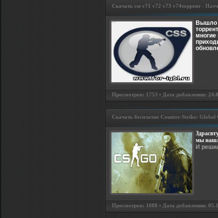
Скачать css v71 v72 v73 v74торрент - Пат
Вышло е
торрент
многие 
приходи
обновле
Просмотров: 1753 • Дата добавления: 24.03
Скачать бесплатно Counter-Strike: Global 
Здрасвт
мы наш
И решил
Просмотров: 1088 • Дата добавления: 05.10