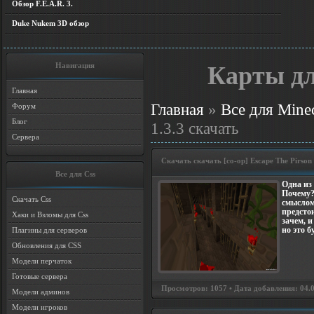
Обзор F.E.A.R. 3.
Duke Nukem 3D обзор
Навигация
Карты дл
Главная
Главная
»
Все для Minec
Форум
Блог
1.3.3 скачать
Сервера
Скачать скачать [co-op] Escape The Pirson
Все для Css
Одна из 
Почему?
Скачать Css
смыслом
предстои
Хаки и Взломы для Css
зачем, и
но это б
Плагины для серверов
Обновления для CSS
Модели перчаток
Готовые сервера
Просмотров: 1057 • Дата добавления: 04.0
Модели админов
Модели игроков