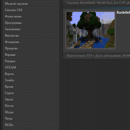
Скачать Battlefield: World Tree, for CTF pl
Модели оружия
Скачать CSS
Battlefie
Фоны меню
Программы
Заложники
Выстрелы
Фонарики
Прицелы
Взрывы
Просмотров: 834 • Дата добавления: 30.08.
Радары
STEAM
Карты
Зомби
Кровь
Спреи
Звуки
Патчи
Моды
Читы
HUDs