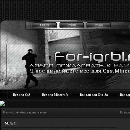
Главная
Файлы
Форум
Все для CsS
Все для Minecraft
Все для для Gta-Sa
Все дл
Последние обновленные темы Игровые но
Mafia II