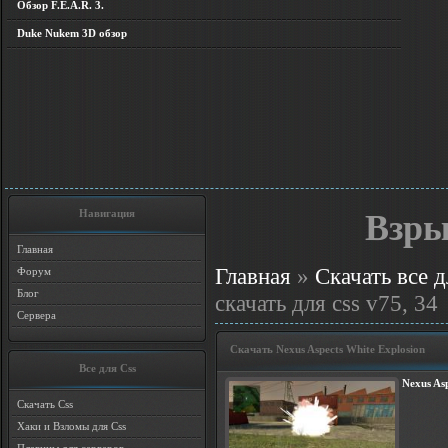
Обзор F.E.A.R. 3.
Duke Nukem 3D обзор
Навигация
Взры
Главная
Главная
»
Скачать все д
Форум
Блог
скачать для css v75, 34
Сервера
Скачать Nexus Aspects White Explosion
Все для Css
Nexus As
Скачать Css
Хаки и Взломы для Css