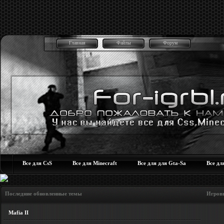
Главная
Файлы
Форум
Все для CsS
Все для Minecraft
Все для для Gta-Sa
Все дл
Последние обновленные темы Игровые но
Mafia II