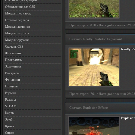
Плагины для серверов
Обновления для CSS
Модели перчаток
Готовые сервера
Просмотров: 810 • Дата добавления: 29.08
Модели админов
Модели игроков
Скачать Really Realistic Explosion!
Модели оружия
Скачать CSS
Really Re
Фоны меню
Программы
Заложники
Выстрелы
Фонарики
Прицелы
Взрывы
Просмотров: 761 • Дата добавления: 29.08
Радары
STEAM
Скачать Explosion Effects
Карты
Explosion
Зомби
Кровь
Спреи