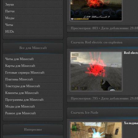
Звуки
Патчи
Моды
Читы
Просмотров: 803 • Дата добавления: 29.08
HUDs
Скачать Red electric css explosion
Все для Minecraft
Red elect
Читы для Minecraft
Карты для Minecraft
Готовые сервера Minecraft
Плагины Minecraft
Текстуры для Minecraft
Клиенты для Minecraft
Просмотров: 795 • Дата добавления: 29.08
Программы для Minecraft
Моды для Minecraft
Скачать Ice-Nade
Разное для Minecraft
Холодны
Интересное