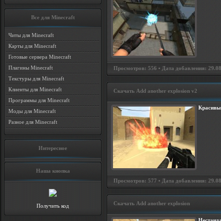
Все для Minecraft
Читы для Minecraft
Карты для Minecraft
Готовые сервера Minecraft
Плагины Minecraft
Просмотров: 556 • Дата добавления: 29.08
Текстуры для Minecraft
Клиенты для Minecraft
Скачать Add another explosion v2
Программы для Minecraft
Красивы
Моды для Minecraft
Разное для Minecraft
Интересное
Наша кнопка
Просмотров: 577 • Дата добавления: 29.08
Скачать Add another explosion
Получить код
Нестанд