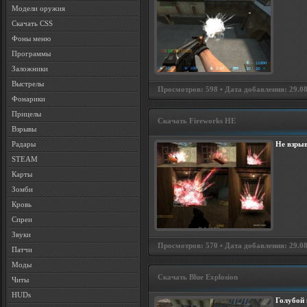
Модели оружия
Скачать CSS
Фоны меню
Программы
Заложники
Выстрелы
Просмотров: 598 • Дата добавления: 29.08
Фонарики
Прицелы
Скачать Fireworks HE
Взрывы
Не взрыв
Радары
STEAM
Карты
Зомби
Кровь
Спреи
Звуки
Просмотров: 570 • Дата добавления: 29.08
Патчи
Моды
Скачать Blue Explosion
Читы
HUDs
Голубой