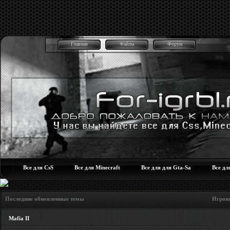
Главная
Файлы
Форум
Все для CsS
Все для Minecraft
Все для для Gta-Sa
Все дл
Последние обновленные темы Игровые но
Mafia II