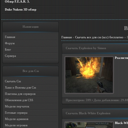
Обзор F.E.A.R. 3.
Duke Nukem 3D обзор
Навигация
В
Главная
Главная
»
Скачать все для css (ксс) бесплатно
» В
Форум
Скачать Explosion by Simon
Блог
Сервера
Реалисти
Все для Css
Скачать Css
Хаки и Взломы для Css
Плагины для серверов
Просмотров: 599 • Дата добавления: 29.08
Обновления для CSS
Модели перчаток
Готовые сервера
Скачать Black-White Explosion
Модели админов
Black-Wh
Модели игроков