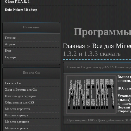
Обзор F.E.A.R. 3.
Duke Nukem 3D обзор
Навигация
Программы 
Главная
Главная
»
Все для Minec
Форум
Блог
1.3.2 и 1.3.3 скачать
Сервера
Скачать Fix для текстур 32х32. Новая вер
Все для Css
Вышла н
и появи
Скачать Css
НО, с эт
Хаки и Взломы для Css
Установ
Плагины для серверов
языках) 
Обновления для CSS
и "minec
Первый 
Модели перчаток
второй 
Готовые сервера
Просмотров: 1005 • Дата добавления: 30.08
Модели админов
Модели игроков