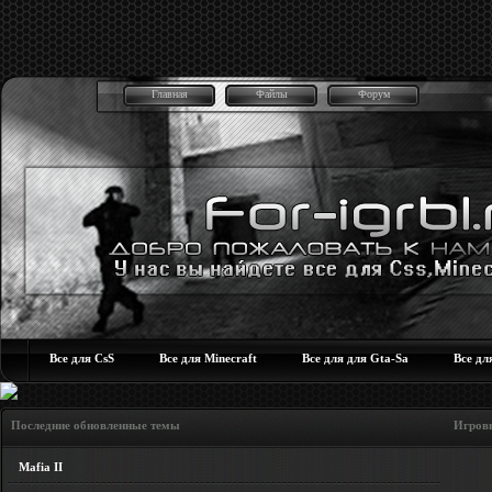
Главная
Файлы
Форум
Все для CsS
Все для Minecraft
Все для для Gta-Sa
Все дл
Последние обновленные темы Игровые но
Mafia II