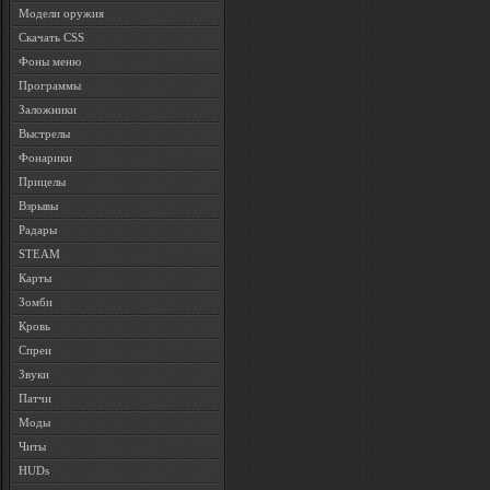
Модели оружия
Скачать CSS
Фоны меню
Программы
Заложники
Выстрелы
Фонарики
Прицелы
Взрывы
Радары
STEAM
Карты
Зомби
Кровь
Спреи
Звуки
Патчи
Моды
Читы
HUDs