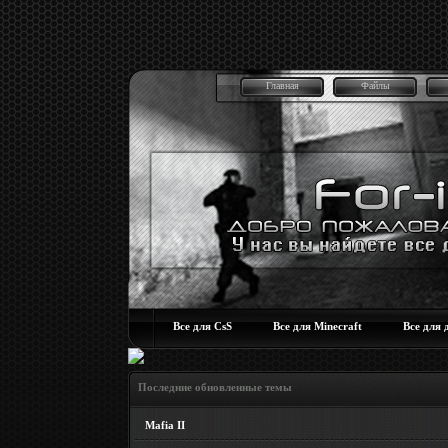
Главная
Файлы
Все для CsS
Все для Minecraft
Все для 
Последние обновленные темы
Mafia II