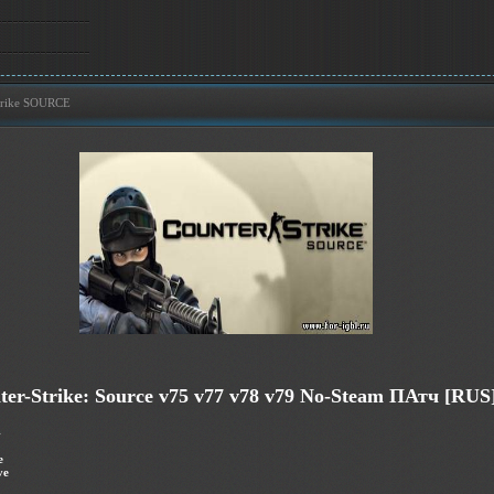
Strike SOURCE
ter-Strike: Source v75 v77 v78 v79 No-Steam ПАтч
[RUS
4
e
ve