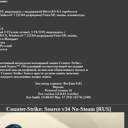
ания:
ЗУ, видеокарта с поддержкой DirectX® 8.1 (требуется
indows® 7 (32/64-разрядная)/Vista/XP, мышь, клавиатура,
:
 4
той 3 ГГц или лучше), 1 ГБ ОЗУ, видеокарта с
X® 9, Windows® 7 (32/64-разрядная)/Vista/XP, мышь,
п в Интернет
атка
 Русский
уется
тмеченный наградами командный экшен Counter-Strike с
огией Source™. Обладающий соответствующей последним
ической мысли графикой, полностью обновленным звуком и
 Counter-Strike: Source просто должен занять почетное
и каждого поклонника жанра экшен.
Эмулятор клиента:
RevEmu 9.85
Версия:
Protocol version 16
Exe version 1.0.0.61 (cstrike)
Exe build: 14:08:03 May 17 2011 (4574) (240)
Counter-Strike: Source v34 No-Steam [RUS]