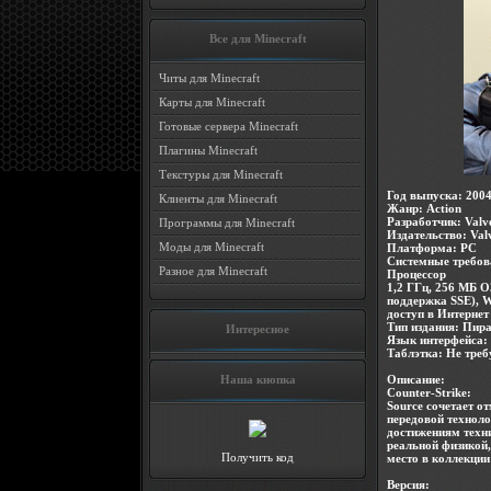
Все для Minecraft
Читы для Minecraft
Карты для Minecraft
Готовые сервера Minecraft
Плагины Minecraft
Текстуры для Minecraft
Год выпуска
: 200
Клиенты для Minecraft
Жанр
: Action
Разработчик
: Valv
Программы для Minecraft
Издательство
: Val
Моды для Minecraft
Платформа
: PC
Системные требов
Разное для Minecraft
Процессор
1,2 ГГц, 256 МБ О
поддержка SSE), W
доступ в Интернет
Тип издания
: Пир
Интересное
Язык интерфейса
:
Таблэтка
: Не треб
Наша кнопка
Описание:
Counter-Strike:
Source сочетает о
передовой технол
достижениям техн
реальной физикой,
Получить код
место в коллекци
Версия: