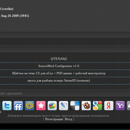
 (cstrike)
5 Aug 26 2009 (3945)
@TEXAS@
SourceMod Configurator v1.0
Шаблон на тему CS для uCoz + PSD шапки + рабочий конструктор
прога для разбана псевдо SteamID (nosteam)
ой с друзьями!
0
Добавлять комментарии могут только зарегистрированные пользователи.
[
Регистрация
|
Вход
]