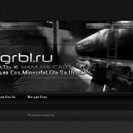
Форум
Профиль
ЛС()
для Gta-Sa
Все для Ucoz
 Игровые новости