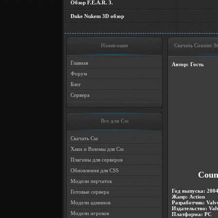
Обзор F.E.A.R. 3.
Duke Nukem 3D обзор
Навигация
Скачать Counter 
Главная
Автор: Гость
Форум
Блог
Сервера
Все для Css
Скачать Css
Хаки и Взломы для Css
Плагины для серверов
Обновления для CSS
Coun
Модели перчаток
Год выпуска
: 200
Готовые сервера
Жанр
: Action
Модели админов
Разработчик
: Valv
Издательство
: Val
Модели игроков
Платформа
: PC