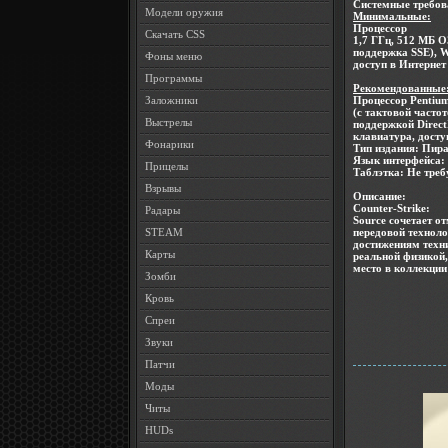
Системные требов
Модели оружия
Минимальные:
Процессор
Скачать CSS
1,7 ГГц, 512 МБ О
поддержка SSE), W
Фоны меню
доступ в Интернет
Программы
Рекомендованные
Заложники
Процессор Pentium
(с тактовой часто
Выстрелы
поддержкой Direct
клавиатура, досту
Фонарики
Тип издания
: Пир
Язык интерфейса
:
Прицелы
Таблэтка
: Не треб
Взрывы
Описание:
Counter-Strike:
Радары
Source сочетает о
STEAM
передовой технол
достижениям техн
Карты
реальной физикой,
место в коллекци
Зомби
Кровь
Спреи
Звуки
Патчи
Моды
Читы
HUDs