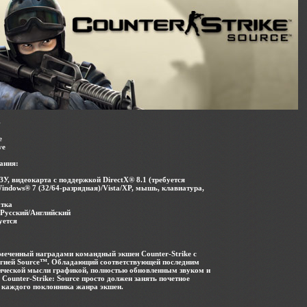
4
e
ve
ания:
ЗУ, видеокарта с поддержкой DirectX® 8.1 (требуется
indows® 7 (32/64-разрядная)/Vista/XP, мышь, клавиатура,
атка
 Русский/Английский
уется
тмеченный наградами командный экшен Counter-Strike с
огией Source™. Обладающий соответствующей последним
ической мысли графикой, полностью обновленным звуком и
 Counter-Strike: Source просто должен занять почетное
и каждого поклонника жанра экшен.