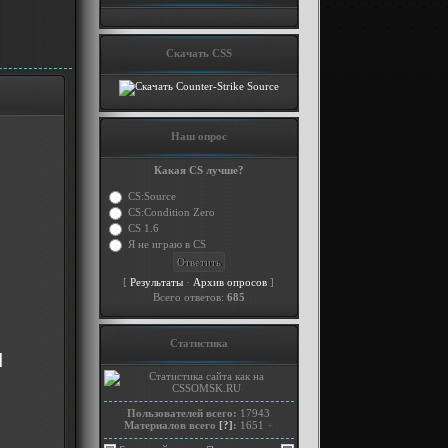
Скачать CSS
Наш опрос
Какая CS лучше?
CS:Source
CS:Condition Zero
CS 1.6
Я не играю в CS
[
·
]
Результаты
Архив опросов
Всего ответов:
685
Статистика
]
Пользователей всего:
17943
Материалов всего
[?]
:
1651
+