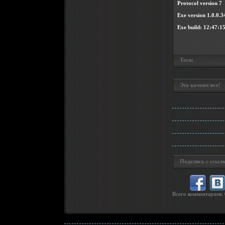
Protocol version 7
Exe version 1.0.0.34
Exe build: 12:47:1
Теги:
Эта качают все!
Поделись с ссылк
Всего комментариев
: