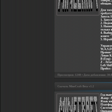
таверн, 
обещаю.
Для тог
требуетс
Запуск 
1. Запус
2. Подож
3. Напиш
только 
4. Выбир
жмите "
5. Играй
Управле
W,A,S,D
Правая 
Левая К
B (Eng) 
Z - Лета
Left Shi
Пробел 
Просмотров: 1240 • Дата добавления: 30.08
Скачать MineCraft Beta v1.2
Год вып
Жанр: Ac
Язык ин
Платфо
Системн
Операци