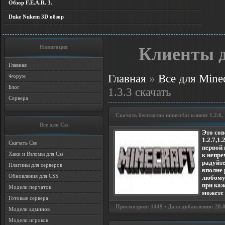
Обзор F.E.A.R. 3.
Duke Nukem 3D обзор
Навигация
Клиенты д
Главная
Главная
»
Все для Minec
Форум
Блог
1.3.3 скачать
Сервера
Скачать бесплатно minecrfat клиент 1.2.6, 1
Все для Css
Это со
1.2.7,1.
Скачать Css
первой 
Хаки и Взломы для Css
к непре
радуйт
Плагины для серверов
вполне 
Обновления для CSS
любому 
при ка
Модели перчаток
можете 
Готовые сервера
Просмотров: 1449 • Дата добавления: 28.06
Модели админов
Модели игроков