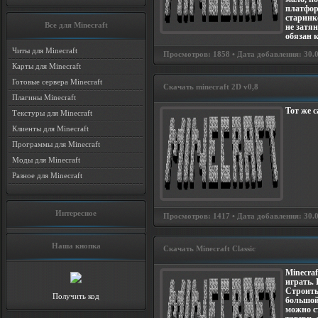
платфор
старинк
Все для Minecraft
не затян
обязан 
Читы для Minecraft
Просмотров: 1858 • Дата добавления: 30.08
Карты для Minecraft
Готовые сервера Minecraft
Скачать minecraft 2D v0,8
Плагины Minecraft
Тот же с
Текстуры для Minecraft
Клиенты для Minecraft
Программы для Minecraft
Моды для Minecraft
Разное для Minecraft
Интересное
Просмотров: 1417 • Дата добавления: 30.08
Наша кнопка
Скачать Minecraft Classic
Minecraf
играть. 
Строить
Получить код
большой 
можно с