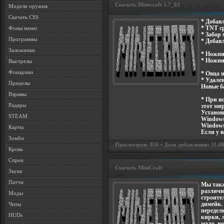
Скачать Minecraft 1.7_02
Модели оружия
Скачать CSS
* Добав
* TNT с
Фоны меню
* Забор 
Программы
* Добав
Заложники
* Ножни
* Ножни
Выстрелы
Фонарики
* Овца н
* Удален
Прицелы
Новые б
Взрывы
* При и
Радары
этот ми
Установк
STEAM
Windows
Windows 
Карты
Если у в
Зомби
Просмотров: 856 • Дата добавления: 31.08.
Кровь
Спреи
Скачать MiniCraft
Звуки
Патчи
Мы такж
различн
Моды
строител
димейк.
Читы
передел
HUDs
кирки, л
мало, но