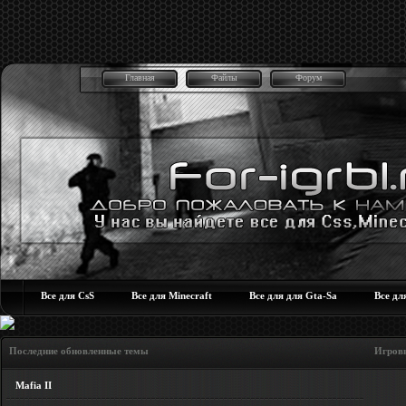
Главная
Файлы
Форум
Все для CsS
Все для Minecraft
Все для для Gta-Sa
Все дл
Последние обновленные темы Игровые но
Mafia II