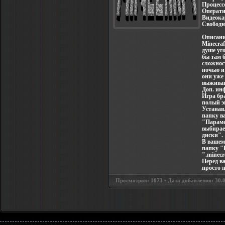
Процесс
Операти
Видеока
Свободн
Описани
Minecraf
душе уго
бы там 
сложност
ночью и
они уже
выживан
Доп. ин
Игра бра
полый э
Устанавл
папку в
"Параме
выбирае
диски".
В вашем 
папку "
".minecr
Перед в
просто н
Просмотров: 1073 • Дата добавления: 30.08