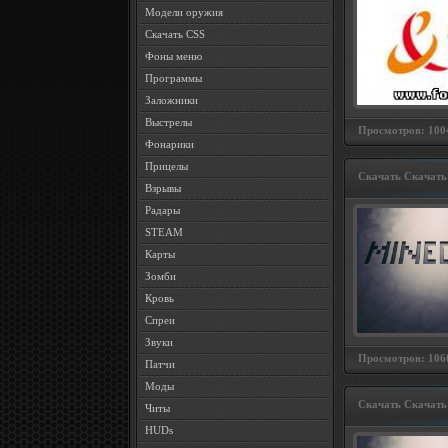
Модели оружия
Скачать CSS
Фоны меню
Программы
Заложники
Выстрелы
Просмотров: 1004
Фонарики
Прицелы
Скачать Скачать 
Взрывы
Радары
STEAM
Карты
Зомби
Кровь
Спреи
Звуки
Просмотров: 1060
Патчи
Моды
Скачать Скачать 
Читы
HUDs