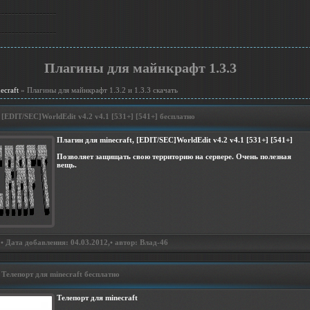
Плагины для майнкрафт 1.3.3
ecraft
» Плагины для майнкрафт 1.3.2 и 1.3.3 скачать
[EDIT/SEC]WorldEdit v4.2 v4.1 [531+] [541+] бесплатно
Плагин для minecraft, [EDIT/SEC]WorldEdit v4.2 v4.1 [531+] [541+]
Позволяет защищать свою территорию на сервере. Очень полезная
вещь.
• Дата добавления: 04.03.2012,• автор: Влад-46
Телепорт для minecraft бесплатно
Телепорт для minecraft