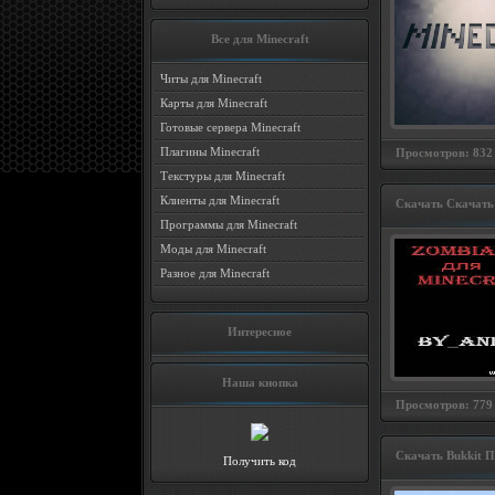
Все для Minecraft
Читы для Minecraft
Карты для Minecraft
Готовые сервера Minecraft
Плагины Minecraft
Просмотров: 832 
Текстуры для Minecraft
Клиенты для Minecraft
Скачать Скачать 
Программы для Minecraft
Моды для Minecraft
Разное для Minecraft
Интересное
Наша кнопка
Просмотров: 779 
Скачать Bukkit П
Получить код