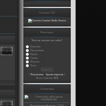
Скачать CSS
Наш опрос
Чего не хватает на сайте?
Плагины
0
Программы
Карты
Скины
Модели
Читы
[
·
]
Результаты
Архив опросов
Всего ответов:
414
Статистика
0
Пользователей всего:
17943