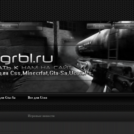
Форум
Профиль
ЛС()
для Gta-Sa
Все для Ucoz
 Игровые новости