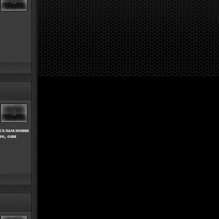
0
0
асхламления
ее, они