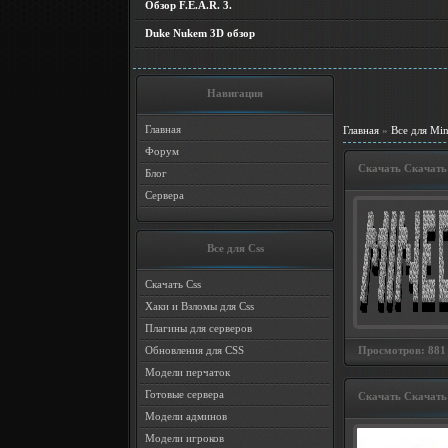
Обзор F.E.A.R. 3.
Duke Nukem 3D обзор
Навигация
Главная
Главная
»
Все для Min
Форум
Скачать Скачать 
Блог
Сервера
Все для Css
Скачать Css
Хаки и Взломы для Css
Плагины для серверов
Просмотров: 881 
Обновления для CSS
Модели перчаток
Готовые сервера
Скачать Скачать 
Модели админов
Модели игроков