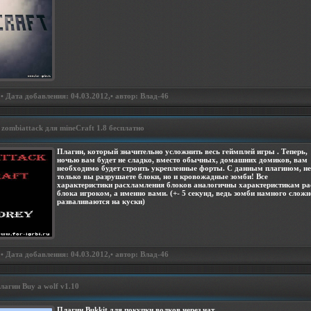
• Дата добавления: 04.03.2012,• автор: Влад-46
zombiattack для mineCraft 1.8 бесплатно
Плагин, который значительно усложнить весь геймплей игры . Теперь,
ночью вам будет не сладко, вместо обычных, домашних домиков, вам
необходимо будет строить укрепленные форты. С данным плагином, не
только вы разрушаете блоки, но и кровожадные зомби! Все
характеристики расхламления блоков аналогичны характеристикам р
блока игроком, а именно вами. (+- 5 секунд, ведь зомби намного сложн
разваливаются на куски)
• Дата добавления: 04.03.2012,• автор: Влад-46
лагин Buy a wolf v1.10
Плагин Bukkit для покупки волков через чат.