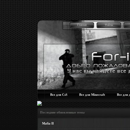
Главная
Файлы
Все для CsS
Все для Minecraft
Все для 
Последние обновленные темы
Mafia II