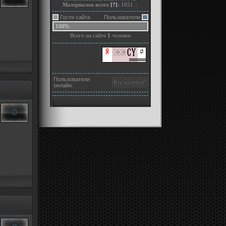
Материалов всего
[?]
:
1651
+
Гости сайта
Пользователи
100%
Всего на сайте
1
человек
Пользователи
онлайн:
0