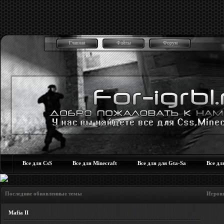
Главная
Файлы
Форум
Все для CsS
Все для Minecraft
Все для для Gta-Sa
Все дл
Последние обновленные темы Игровые но
Mafia II