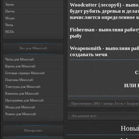
Woodcutter (лесоруб) - вып
Звуки
будет рубить деревья и дел
Патчи
начисляется определенное к
Моды
Читы
Fisherman - выполняя работ
HUDs
рыбу
Weaponsmith - выполняя раб
Все для Minecraft
создавать мечи
Читы для Minecraft
Карты для Minecraft
С
Готовые сервера Minecraft
Плагины Minecraft
ИЛИ 
Текстуры для Minecraft
Клиенты для Minecraft
Программы для Minecraft
Просмотров: 1061 • автор: Гость • Загрузо
Моды для Minecraft
Разное для Minecraft
Эта качают все!
Новый
Интересное