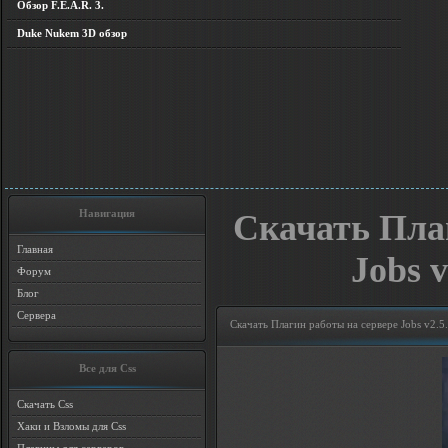
Обзор F.E.A.R. 3.
Duke Nukem 3D обзор
Навигация
Скачать Пла
Главная
Jobs 
Форум
Блог
Сервера
Скачать Плагин работы на сервере Jobs v2.5
Все для Css
Скачать Css
Хаки и Взломы для Css