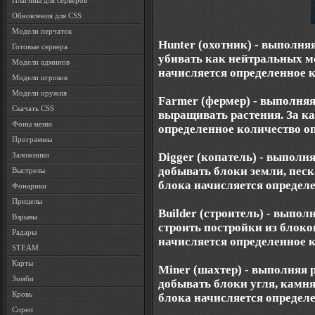
Плагины для серверов
Обновления для CSS
Модели перчаток
Hunter (охотник) - выполня
Готовые сервера
убивать как нейтральных мо
Модели админов
начисляется определенное к
Модели игроков
Модели оружия
Farmer (фермер) - выполняя
Скачать CSS
выращивать растения. За к
Фоны меню
определенное количество оп
Программы
Digger (копатель) - выполн
Заложники
добывать блоки земли, песк
Выстрелы
блока начисляется определе
Фонарики
Прицелы
Builder (строитель) - выпол
Взрывы
строить постройки из блоко
Радары
начисляется определенное к
STEAM
Карты
Miner (шахтер) - выполняя 
Зомби
добывать блоки угля, камня,
Кровь
блока начисляется определе
Спреи