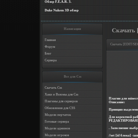
Обзор F.E.A.R. 3.
Duke Nukem 3D обзор
Навигация
Скачать [
Главная
Скачать [EDIT/SEC
Форум
Блог
Сервера
Все для Css
Скачать Css
Хаки и Взломы для Css
Плагин для minecra
Плагины для серверов
Описание:
Обновления для CSS
Принцип выделени
Модели перчаток
Для коректной раб
РЕДАКТИРОВАН
Готовые сервера
. Заполнение выбр
Модели админов
Модели игроков
//set [id блока] 