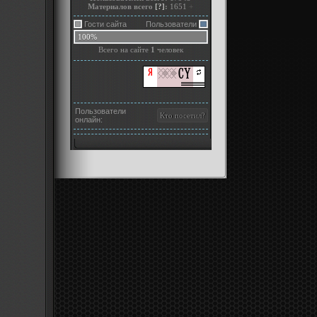
Материалов всего
[?]
:
1651
+
Гости сайта
Пользователи
100%
Всего на сайте
1
человек
Пользователи
онлайн: