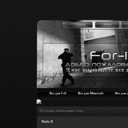
Главная
Файлы
Все для CsS
Все для Minecraft
Все для 
Последние обновленные темы
Mafia II