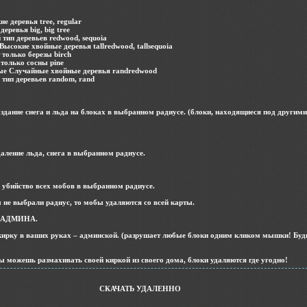
 деревья tree, regular
еревья big, big tree
ип деревьев redwood, sequoia
ысокие хвойные деревья tallredwood, tallsequoia
 только березы birch
только сосны pine
е Случайные хвойные деревья randredwood
тип деревьев random, rand
создание снега и льда на блоках в выбранном радиусе. (блоки, находящиеся под другим
удаление льда, снега в выбранном радиусе.
 – убийство всех мобов в выбранном радиусе.
 не выбрали радиус, то мобы удаляются со всей карты.
АДМИНА.
 кирку в ваших руках – админской. (разрушает любые блоки одним кликом мышки! Буд
ь ты можешь размахивать своей киркой из своего дома, блоки удаляются где угодно!
СКАЧАТЬ УДАЛЕННО