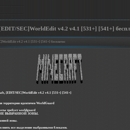
EDIT/SEC]WorldEdit v4.2 v4.1 [531+] [541+] бесп
]WorldEdit v4.2 v4.1 [531+] [541+] бесплатно
ft, [EDIT/SEC]WorldEdit v4.2 v4.1 [531+] [541+]
я территории идентичен WorldGuard
оты требует worldguard
ИЕ ВЫБРАННОЙ ЗОНЫ.
анной зоны.
-заполнить все выделение выбранными блоками.