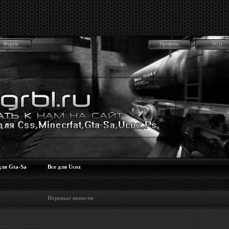
Форум
Профиль
ЛС()
для Gta-Sa
Все для Ucoz
 Игровые новости