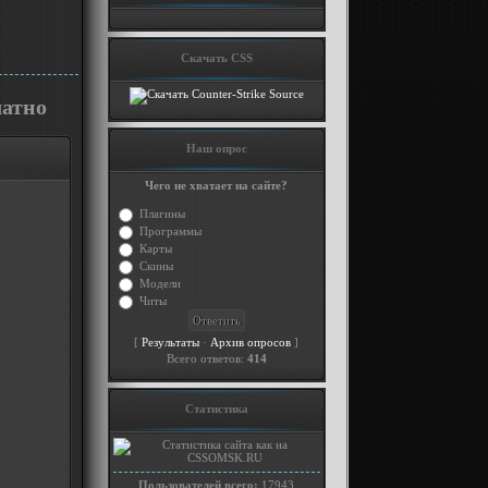
Скачать CSS
латно
Наш опрос
Чего не хватает на сайте?
Плагины
Программы
Карты
Скины
Модели
Читы
[
·
]
Результаты
Архив опросов
Всего ответов:
414
Статистика
Пользователей всего:
17943