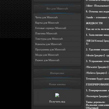
//distr -Показыва
Все для Minecraft
9. Отмена последн
//undo – отменяет
Читы для Minecraft
Карты для Minecraft
ЖИДКОСТИ
Готовые сервера Minecraft
Так же есть поле
Плагины Minecraft
1. Заполнение впа
Текстуры для Minecraft
//fill [id блока] 
1)
Клиенты для Minecraft
2. Удаление жидко
Программы для Minecraft
Моды для Minecraft
//drain [радиус] -
Разное для Minecraft
3. Устранение теч
//fixwater [радиус
//fixlava [радиус]
Интересное
Течения будут зам
Наша кнопка
ГЕНЕРИРОВАНИ
1. Генерирование 
//forestgen [радиу
Получить код
Типы деревьев:
Название описание
Обычный