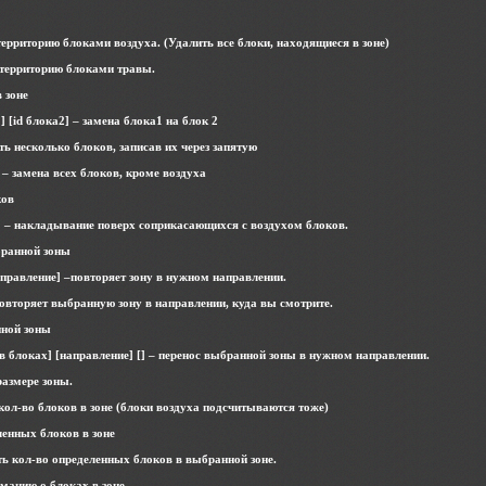
ь территорию блоками воздуха. (Удалить все блоки, находящиеся в зоне)
ть территорию блоками травы.
 зоне
а1] [id блока2] – замена блока1 на блок 2
ь несколько блоков, записав их через запятую
а] – замена всех блоков, кроме воздуха
ков
ка] – накладывание поверх соприкасающихся с воздухом блоков.
бранной зоны
[направление] –повторяет зону в нужном направлении.
– повторяет выбранную зону в направлении, куда вы смотрите.
нной зоны
 в блоках] [направление] [] – перенос выбранной зоны в нужном направлении.
азмере зоны.
ь кол-во блоков в зоне (блоки воздуха подсчитываются тоже)
ленных блоков в зоне
ать кол-во определенных блоков в выбранной зоне.
мацию о блоках в зоне