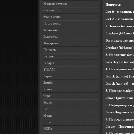
Модели оружия
Примеры:
Скачать CSS
//set 0 –заполнит
Фоны меню
//set 2 – заполни
Программы
2. Замена блоков в
Заложники
//replace [id блок
Выстрелы
Вы можете заменят
Фонарики
//replace [id блок
Прицелы
3. Наложение бло
Взрывы
//overlay [id бло
Радары
4. Повторение вы
STEAM
Карты
//stack [кол-во] 
Зомби
//stack [кол-во] 
Кровь
5. Перенос выбра
Спреи
//move [дистанция
Звуки
6. Информация о р
Патчи
//size -Подсчитат
Моды
7. Подсчет опреде
Читы
//count - Подсчит
HUDs
8. Показать инфор