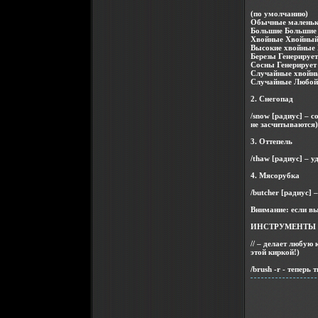
(по умолчанию)
Обычные маленькие
Большие Большие д
Хвойные Хвойный т
Высокие хвойные В
Березы Генерирует
Сосны Генерирует 
Случайные хвойны
Случайные Любой 
2. Снегопад
/snow [радиус] – 
не засчитываются)
3. Оттепель
/thaw [радиус] – 
4. Мясорубка
/butcher [радиус]
Внимание: если вы
ИНСТРУМЕНТЫ 
// – делает любую
этой киркой!)
/brush -r - тепер