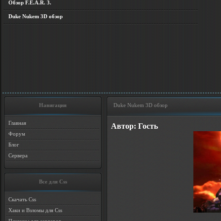
Обзор F.E.A.R. 3.
Duke Nukem 3D обзор
Навигация
Duke Nukem 3D обзор
Главная
Автор: Гость
Форум
Блог
Сервера
Все для Css
Скачать Css
Хаки и Взломы для Css