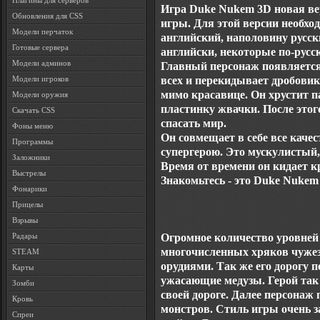
Плагины для серверов
Игра Duke Nukem 3D новая ве
Обновления для CSS
игры. Для этой версии необхо
Модели перчаток
английский, наполовину русск
Готовые сервера
английски, некоторые по-русс
Модели админов
Главный персонаж появляется 
всех и перекидывает дробовик
Модели игроков
мимо красавице. Он хрустит п
Модели оружия
пластинку жвачки. После этог
Скачать CSS
спасать мир.
Фоны меню
Он совмещает в себе все каче
Программы
супергерою. Это мускулистый
Заложники
Время от времени он кидает к
Выстрелы
Знакомьтесь - это Duke Nukem
Фонарики
Прицелы
Взрывы
Огромное количество уровней 
Радары
многочисленных хряков чужез
STEAM
орудиями. Так же его дорогу п
Карты
ужасающие медузы. Герой так 
Зомби
своей дороге. Далее персонаж
Кровь
монстров. Стиль игры очень 
Спреи