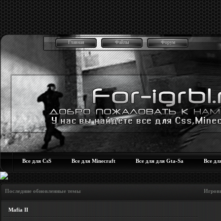
Главная
Файлы
Форум
Все для CsS
Все для Minecraft
Все для для Gta-Sa
Все дл
Последние обновленные темы Игровые но
Mafia II