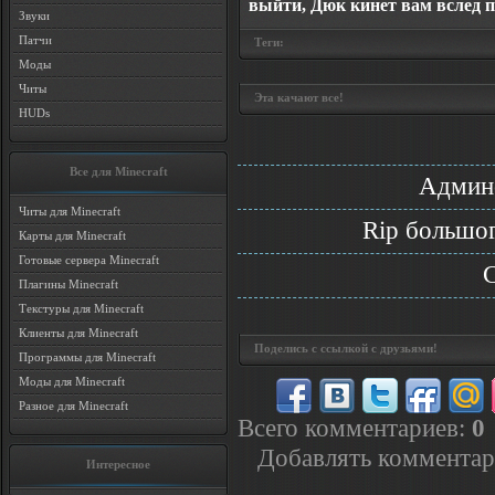
выйти, Дюк кинет вам вслед п
Звуки
Патчи
Теги:
Моды
Читы
Эта качают все!
HUDs
Все для Minecraft
Админс
Читы для Minecraft
Rip большог
Карты для Minecraft
Готовые сервера Minecraft
C
Плагины Minecraft
Текстуры для Minecraft
Клиенты для Minecraft
Поделись с ссылкой с друзьями!
Программы для Minecraft
Моды для Minecraft
Разное для Minecraft
Всего комментариев
:
0
Добавлять комментар
Интересное