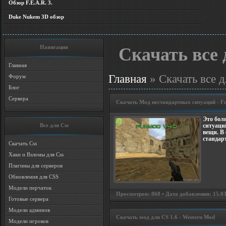
Обзор F.E.A.R. 3.
Duke Nukem 3D обзор
Навигация
Скачать все 
Главная
Главная
» Скачать все д
Форум
Блог
Сервера
Скачать Мод нестандартных ситуаций - F
Это бол
Все для Css
ситуаци
вещи. В 
стандар
Скачать Css
Хаки и Взломы для Css
Плагины для серверов
Обновления для CSS
Модели перчаток
Просмотров: 868 • Дата добавления: 15.03.
Готовые сервера
Модели админов
Скачать мод для CS 1.6 - Western Mod
Модели игроков