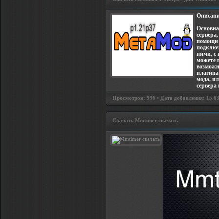
Описани
Основна
сервера
помощи 
подключ
ними, с
можете 
возможн
плагина
мода, и
сервера
Просмотров: 996 • Дата добавления: 15.03.
Скачать Mmtimer скачать