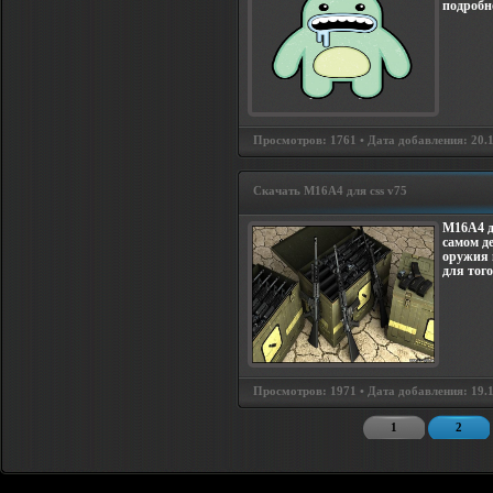
подробно
Просмотров: 1761 • Дата добавления: 20.1
Скачать M16A4 для css v75
M16A4 д
самом де
оружия 
для тог
Просмотров: 1971 • Дата добавления: 19.1
1
2