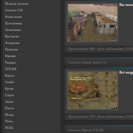
Модели оружия
Вы може
Скачать CSS
Фоны меню
Программы
Заложники
Выстрелы
Фонарики
Просмотров: 690 • Дата добавления: 15.03.
Прицелы
Взрывы
Скачать Xenesi_mod v1.0
Радары
STEAM
Всё подр
Карты
Зомби
Кровь
Спреи
Звуки
Патчи
Моды
Просмотров: 730 • Дата добавления: 15.03.
Читы
HUDs
Скачать Dproto 0.9.356