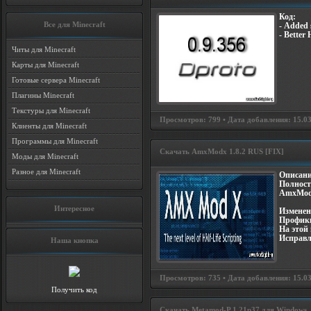
Код:
Все для Minecraft
- Added 
- Better
Читы для Minecraft
Карты для Minecraft
Готовые сервера Minecraft
Плагины Minecraft
Текстуры для Minecraft
Просмотров: 799 • Дата добавления: 15.03.
Клиенты для Minecraft
Программы для Minecraft
Скачать AmxModx 1.8.2 RUS [FIX]
Моды для Minecraft
Разное для Minecraft
Описани
Полност
AmxModX
Интересное
Изменен
Профикш
На этой 
Исправл
Наша кнопка
Просмотров: 735 • Дата добавления: 15.03.
Получить код
Скачать Metamod-P 1.21p37 для Windows