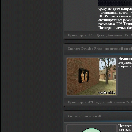
сразу по трем напра
- уменьшает время "
HLDS Так же имеется
активирующее режим
возможное FPS Техн
Поддерживаемые бил
Просмотров: 773 • Дата добавления: 15.03.
Скачать Davalos Twins - эротический спрей
Немног
девушек 
Спрей л
Просмотров: 4708 • Дата добавления: 29.1
Скачать Человечек :D
Человеч
для вас,