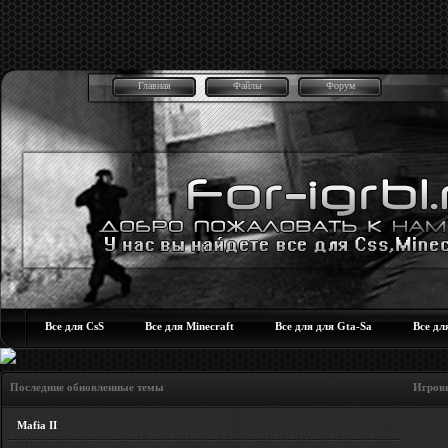
Главная
Файлы
Форум
Все для CsS
Все для Minecraft
Все для для Gta-Sa
Все дл
Последние обновленные темы Игровые но
Mafia II