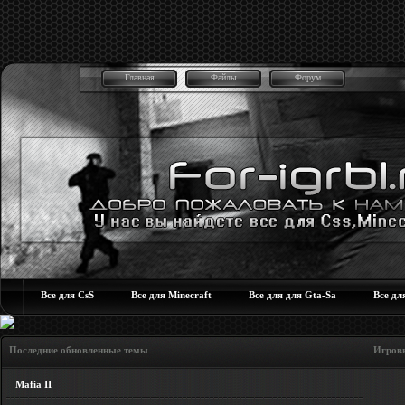
Главная
Файлы
Форум
Все для CsS
Все для Minecraft
Все для для Gta-Sa
Все дл
Последние обновленные темы Игровые но
Mafia II