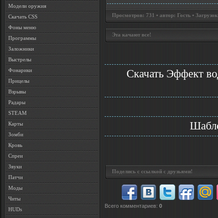
Модели оружия
Просмотров: 731 • автор: Гость • Загрузок
Скачать CSS
Фоны меню
Эта качают все!
Программы
Заложники
Выстрелы
Фонарики
Скачать Эффект во
Прицелы
Взрывы
Радары
STEAM
Шабло
Карты
Зомби
Кровь
Спреи
Звуки
Поделись с ссылкой с друзьями!
Патчи
Моды
Читы
Всего комментариев
:
0
HUDs