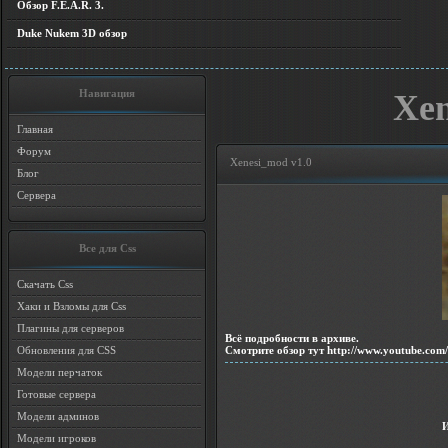
Обзор F.E.A.R. 3.
Duke Nukem 3D обзор
Навигация
Xen
Главная
Форум
Xenesi_mod v1.0
Блог
Сервера
Все для Css
Скачать Css
Хаки и Взломы для Css
Плагины для серверов
Всё подробности в архиве.
Смотрите обзор тут http://www.youtube.co
Обновления для CSS
Модели перчаток
Готовые сервера
Модели админов
Модели игроков