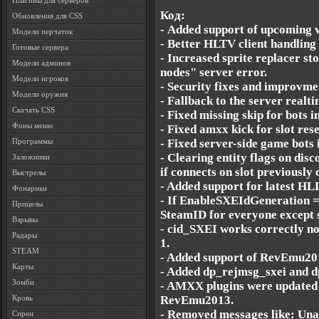
Плагины для серверов
Код:
Обновления для CSS
- Added support of upcoming 
Модели перчаток
- Better HLTV client handling
Готовые сервера
- Increased sprite replacer st
Модели админов
nodes" server error.
Модели игроков
- Security fixes and improvmen
Модели оружия
- Fallback to the server realt
Скачать CSS
- Fixed missing skip for bots i
Фоны меню
- Fixed amxx kick for slot res
- Fixed server-side game bots i
Программы
- Clearing entity flags on disc
Заложники
if connects on slot previously
Выстрелы
- Added support for latest HL
Фонарики
- If EnableSXEIdGeneration = 1
Прицелы
SteamID for everyone except s
Взрывы
- cid_SXEI works correctly no
Радары
1.
STEAM
- Added support of RevEmu201
Карты
- Added dp_rejmsg_sxei and 
Зомби
- AMXX plugins were updated 
RevEmu2013.
Кровь
- Removed messages like: Unabl
Спреи