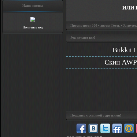
Наша кнопка
ИЛИ 
Просмотров: 800 • автор: Гость • Загрузок
Получить код
Эта качают все!
Bukkit 
Скин AWP 
Поделись с ссылкой с друзьями!