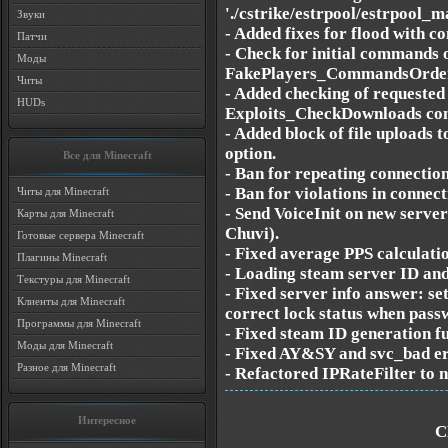
'./cstrike/estrpool/estrpool_ma
Звуки
- Added fixes for flood with com
Патчи
- Check for initial commands 
Моды
FakePlayers_CommandsOrderC
Читы
- Added checking of requeste
HUDs
Exploits_CheckDownloads conf
- Added block of file uploads 
option.
Все для Minecraft
- Ban for repeating connectio
- Ban for violations in connect
Читы для Minecraft
- Send VoiceInit on new server 
Карты для Minecraft
Chuvi).
Готовые сервера Minecraft
- Fixed average PPS calculati
Плагины Minecraft
- Loading steam server ID and
Текстуры для Minecraft
- Fixed server info answer: se
Клиенты для Minecraft
correct lock status when pass
Программы для Minecraft
- Fixed steam ID generation f
Моды для Minecraft
- Fixed AY&SY and svc_bad er
Разное для Minecraft
- Refactored IPRateFilter to 
Интересное
С