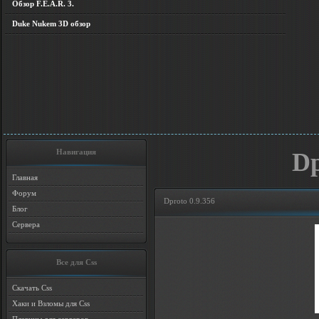
Обзор F.E.A.R. 3.
Duke Nukem 3D обзор
Навигация
Dp
Главная
Форум
Dproto 0.9.356
Блог
Сервера
Все для Css
Скачать Css
Хаки и Взломы для Css