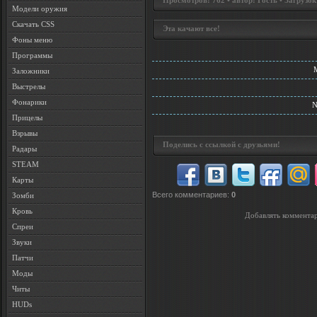
Просмотров: 762 • автор: Гость • Загрузок
Модели оружия
Скачать CSS
Эта качают все!
Фоны меню
Программы
M
Заложники
Выстрелы
Фонарики
N
Прицелы
Взрывы
Поделись с ссылкой с друзьями!
Радары
STEAM
Карты
Всего комментариев
:
0
Зомби
Кровь
Добавлять комментар
Спреи
Звуки
Патчи
Моды
Читы
HUDs