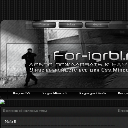
Главная
Файлы
Форум
Все для CsS
Все для Minecraft
Все для для Gta-Sa
Все дл
Последние обновленные темы Игровые но
Mafia II