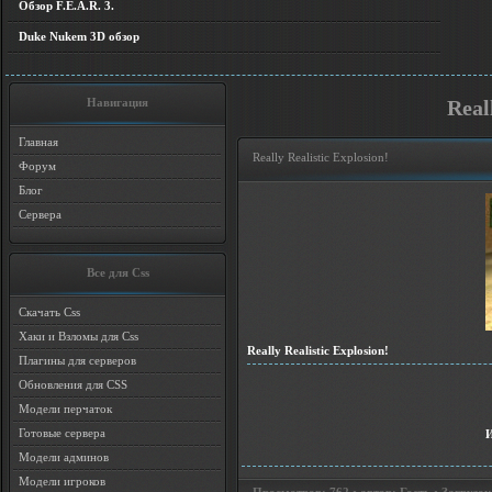
Обзор F.E.A.R. 3.
Duke Nukem 3D обзор
Навигация
Real
Главная
Really Realistic Explosion!
Форум
Блог
Сервера
Все для Css
Скачать Css
Хаки и Взломы для Css
Really Realistic Explosion!
Плагины для серверов
Обновления для CSS
Модели перчаток
Готовые сервера
Модели админов
Модели игроков