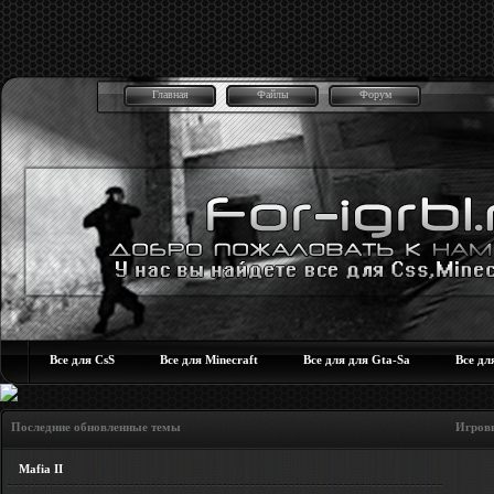
Главная
Файлы
Форум
Все для CsS
Все для Minecraft
Все для для Gta-Sa
Все дл
Последние обновленные темы Игровые но
Mafia II