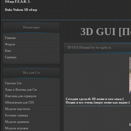
Обзор F.E.A.R. 3.
Duke Nukem 3D обзор
Навигация
3D GUI [По
Главная
Форум
3D GUI [Поцик] by for-igrbi.ru
Блог
Сервера
Все для Css
Скачать Css
Хаки и Взломы для Css
Плагины для серверов
Сегодня сделалb 3D меню и там опаа:)
Поцик и все очень:)норм меню как видио:)
Обновления для CSS
Модели перчаток
Готовые сервера
Модели админов
Модели игроков