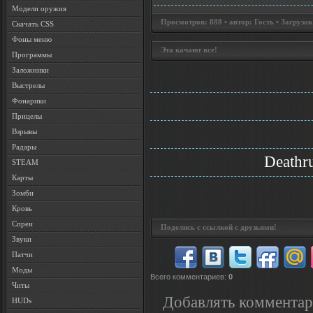
Модели оружия
Просмотров: 888 • автор: Гость • Загрузок
Скачать CSS
Фоны меню
Эта качают все!
Программы
Заложники
Выстрелы
Фонарики
Прицелы
Взрывы
Радары
Deathr
STEAM
Карты
Зомби
Кровь
Спреи
Поделись с ссылкой с друзьями!
Звуки
Патчи
Моды
Всего комментариев
:
0
Читы
Добавлять комментар
HUDs