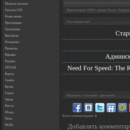
Модели оружия
Скачать CSS
Просмотров: 1019 • автор: Гость • Загрузо
Фоны меню
Эта качают все!
Программы
Заложники
Стар
Выстрелы
Фонарики
Прицелы
Админск
Взрывы
Радары
Need For Speed: The 
STEAM
Карты
Зомби
Кровь
Спреи
Поделись с ссылкой с друзьями!
Звуки
Патчи
Моды
Всего комментариев
:
0
Читы
Добавлять комментар
HUDs