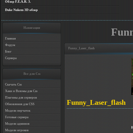
Обзор F.E.A.R. 3.
Duke Nukem 3D обзор
Навигация
Funn
Главная
Форум
Funny_Laser_flash
Блог
Сервера
Все для Css
Скачать Css
Хаки и Взломы для Css
Плагины для серверов
Funny_Laser_flash
Обновления для CSS
Модели перчаток
Готовые сервера
Модели админов
Модели игроков