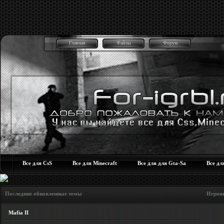
Главная
Файлы
Форум
Все для CsS
Все для Minecraft
Все для для Gta-Sa
Все дл
Последние обновленные темы Игровые но
Mafia II