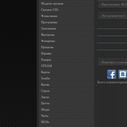
Модели оружия
Просмотров: 833 •
Скачать CSS
Эта качают все!
Фоны меню
Программы
Заложники
Выстрелы
Фонарики
Прицелы
Взрывы
Радары
Поделись с ссылк
STEAM
Карты
Зомби
Всего комментарие
Кровь
Спреи
Звуки
Патчи
Моды
Читы
HUDs