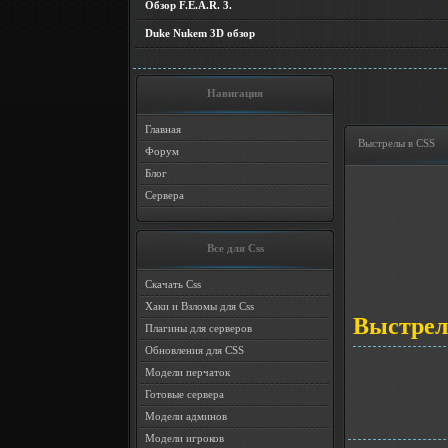
Обзор F.E.A.R. 3.
Duke Nukem 3D обзор
Навигация
Главная
Выстрелы в CSS
Форум
Блог
Сервера
Все для Css
Скачать Css
Хаки и Взломы для Css
Выстрел
Плагины для серверов
Обновления для CSS
Модели перчаток
Готовые сервера
Модели админов
Модели игроков