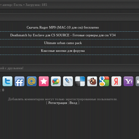
 автор: Гость • Загрузок: 185
Скачать Ruger MP9 (MAC-10 для css) бесплатно
Deathmatch by Enclave для CS SOURCE - Готовые серверы для css V34
Ultimate urban camo pack
Классные кнопки для форума
ой с друзьями!
в
:
0
Добавлять комментарии могут только зарегистрированные пользователи.
[
Регистрация
|
Вход
]