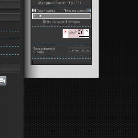
Материалов всего
[?]
:
1651
+
Гости сайта
Пользователи
100%
Всего на сайте
1
человек
Пользователи
онлайн: