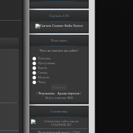
Скачать CSS
Наш опрос
Чего не хватает на сайте?
Плагины
Программы
Карты
Скины
Модели
Читы
[
·
]
Результаты
Архив опросов
Всего ответов:
414
Статистика
Пользователей всего:
17943