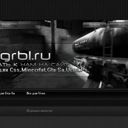
Форум
Профиль
ЛС()
для Gta-Sa
Все для Ucoz
 Игровые новости