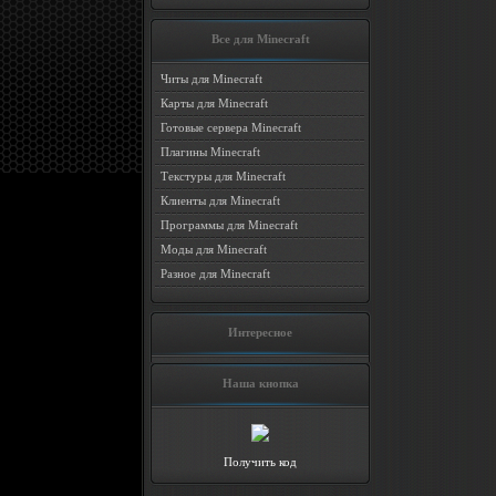
Все для Minecraft
Читы для Minecraft
Карты для Minecraft
Готовые сервера Minecraft
Плагины Minecraft
Текстуры для Minecraft
Клиенты для Minecraft
Программы для Minecraft
Моды для Minecraft
Разное для Minecraft
Интересное
Наша кнопка
Получить код