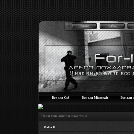
Главная
Файлы
Все для CsS
Все для Minecraft
Все для 
Последние обновленные темы
Mafia II