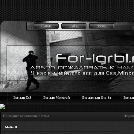
Главная
Файлы
Форум
Все для CsS
Все для Minecraft
Все для для Gta-Sa
Все дл
Последние обновленные темы Игровые но
Mafia II