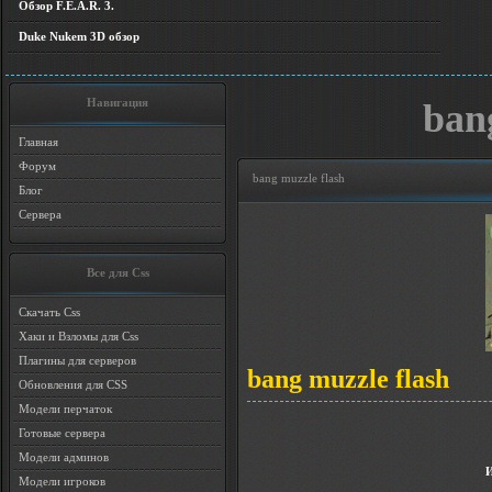
Обзор F.E.A.R. 3.
Duke Nukem 3D обзор
Навигация
ban
Главная
Форум
bang muzzle flash
Блог
Сервера
Все для Css
Скачать Css
Хаки и Взломы для Css
Плагины для серверов
bang muzzle flash
Обновления для CSS
Модели перчаток
Готовые сервера
Модели админов
Модели игроков