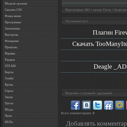
Модели оружия
Скачать CSS
Просмотров: 861 • автор: Гость • Загрузок
Фоны меню
Эта качают все!
Программы
Заложники
Плагин Fire
Выстрелы
Фонарики
Скачать TooManyIte
Прицелы
Взрывы
Радары
Deagle _A
STEAM
Карты
Зомби
Кровь
Спреи
Поделись с ссылкой с друзьями!
Звуки
Патчи
Моды
Всего комментариев
:
0
Читы
Добавлять комментар
HUDs