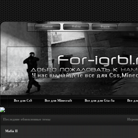
Главная
Файлы
Форум
Все для CsS
Все для Minecraft
Все для для Gta-Sa
Все дл
Последние обновленные темы Игровые но
Mafia II