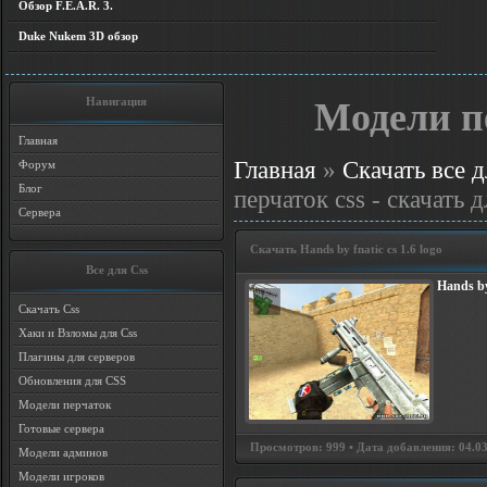
Обзор F.E.A.R. 3.
Duke Nukem 3D обзор
Навигация
Модели пе
Главная
Главная
»
Скачать все д
Форум
Блог
перчаток css - скачать д
Сервера
Скачать Hands by fnatic cs 1.6 logo
Все для Css
Hands by 
Скачать Css
Хаки и Взломы для Css
Плагины для серверов
Обновления для CSS
Модели перчаток
Готовые сервера
Просмотров: 999 • Дата добавления: 04.03
Модели админов
Модели игроков