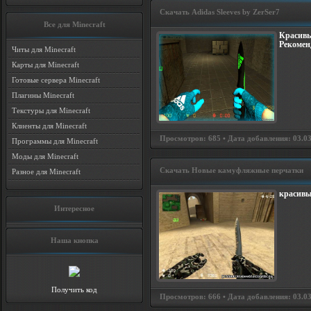
Скачать Adidas Sleeves by ZerSer7
Все для Minecraft
Красивы
Рекомен
Читы для Minecraft
Карты для Minecraft
Готовые сервера Minecraft
Плагины Minecraft
Текстуры для Minecraft
Клиенты для Minecraft
Просмотров: 685 • Дата добавления: 03.03
Программы для Minecraft
Моды для Minecraft
Скачать Новые камуфляжные перчатки
Разное для Minecraft
красивы
Интересное
Наша кнопка
Получить код
Просмотров: 666 • Дата добавления: 03.03