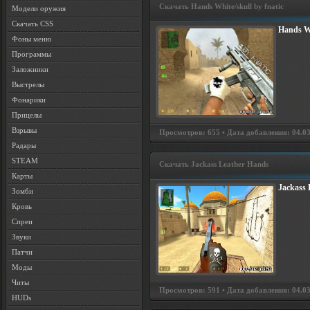
Скачать Hands White/skull by fnatic
Модели оружия
Скачать CSS
Hands Wh
Фоны меню
Программы
Заложники
Выстрелы
Фонарики
Прицелы
Взрывы
Просмотров: 655 • Дата добавления: 04.03
Радары
STEAM
Скачать Jackass Leather Hands
Карты
Jackass 
Зомби
Кровь
Спреи
Звуки
Патчи
Моды
Читы
Просмотров: 591 • Дата добавления: 04.03
HUDs