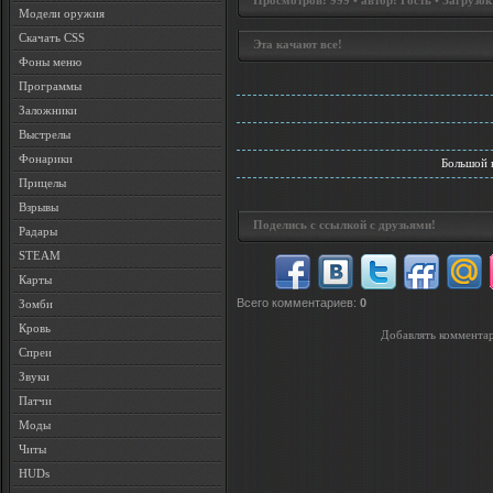
Просмотров: 999 • автор: Гость • Загрузок
Модели оружия
Скачать CSS
Эта качают все!
Фоны меню
Программы
Заложники
Выстрелы
Фонарики
Большой 
Прицелы
Взрывы
Поделись с ссылкой с друзьями!
Радары
STEAM
Карты
Всего комментариев
:
0
Зомби
Кровь
Добавлять комментар
Спреи
Звуки
Патчи
Моды
Читы
HUDs