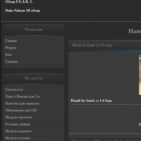
Обзор F.E.A.R. 3.
Duke Nukem 3D обзор
Навигация
Hand
Главная
Hands by fnatic cs 1.6 logo
Форум
Блог
Сервера
Все для Css
Скачать Css
Хаки и Взломы для Css
Hands by fnatic cs 1.6 logo
Плагины для серверов
Обновления для CSS
Модели перчаток
Готовые сервера
Модели админов
Модели игроков