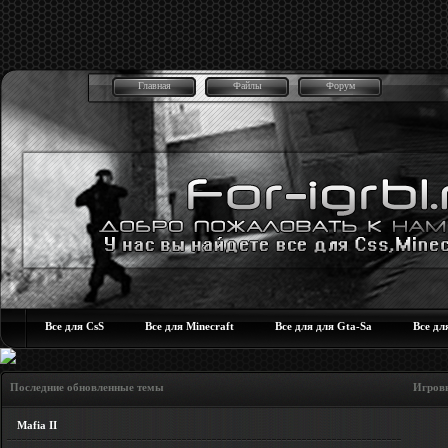
Главная
Файлы
Форум
Все для CsS
Все для Minecraft
Все для для Gta-Sa
Все дл
Последние обновленные темы Игровые но
Mafia II