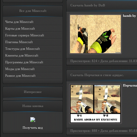
Скачать hands by DaB
Все для Minecraft
hands by
Читы для Minecraft
Карты для Minecraft
Готовые сервера Minecraft
Плагины Minecraft
Текстуры для Minecraft
Клиенты для Minecraft
Просмотров: 824 • Дата добавления: 11.03
Программы для Minecraft
Моды для Minecraft
Скачать Перчатки в стиле адидас.
Разное для Minecraft
Перчатки
Интересное
Наша кнопка
Получить код
Просмотров: 888 • Дата добавления: 05.03