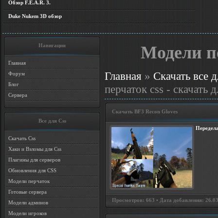
Обзор F.E.A.R. 3.
Duke Nukem 3D обзор
Навигация
Модели пе
Главная
Главная
»
Скачать все д
Форум
Блог
перчаток css - скачать д
Сервера
Скачать BF3 Recon Gloves
Все для Css
Передела
Скачать Css
Хаки и Взломы для Css
Плагины для серверов
Обновления для CSS
Модели перчаток
Готовые сервера
Просмотров: 663 • Дата добавления: 26.03
Модели админов
Модели игроков