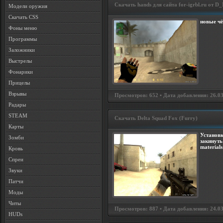
Скачать hands для сайта for-igrbl.ru от 
Модели оружия
Скачать CSS
новые чё
Фоны меню
Программы
Заложники
Выстрелы
Фонарики
Прицелы
Взрывы
Просмотров: 652 • Дата добавления: 26.03
Радары
STEAM
Скачать Delta Squad Fox (Furry)
Карты
Установк
Зомби
закинуть
material
Кровь
Спреи
Звуки
Патчи
Моды
Читы
Просмотров: 887 • Дата добавления: 24.03
HUDs