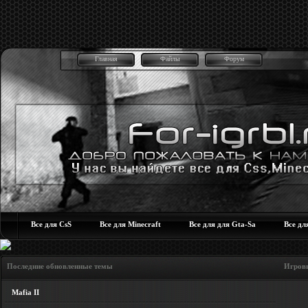
Главная
Файлы
Форум
Все для CsS
Все для Minecraft
Все для для Gta-Sa
Все дл
Последние обновленные темы Игровые но
Mafia II