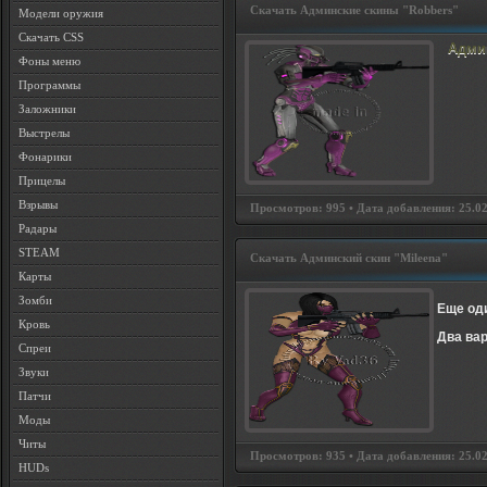
Скачать Админские скины "Robbers"
Модели оружия
Скачать CSS
Адми
Фоны меню
Программы
Заложники
Выстрелы
Фонарики
Прицелы
Взрывы
Просмотров: 995 • Дата добавления: 25.02.
Радары
STEAM
Скачать Админский скин "Mileena"
Карты
Зомби
Еще оди
Кровь
Два вар
Спреи
Звуки
Патчи
Моды
Читы
Просмотров: 935 • Дата добавления: 25.02.
HUDs