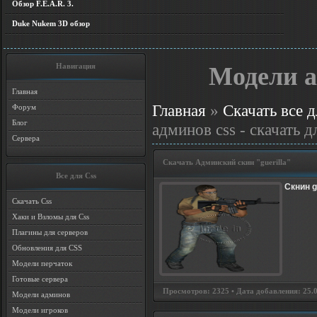
Обзор F.E.A.R. 3.
Duke Nukem 3D обзор
Навигация
Модели а
Главная
Главная
»
Скачать все д
Форум
Блог
админов css - скачать д
Сервера
Скачать Админский скин "guerilla"
Все для Css
Скнин g
Скачать Css
Хаки и Взломы для Css
Плагины для серверов
Обновления для CSS
Модели перчаток
Готовые сервера
Просмотров: 2325 • Дата добавления: 25.02
Модели админов
Модели игроков