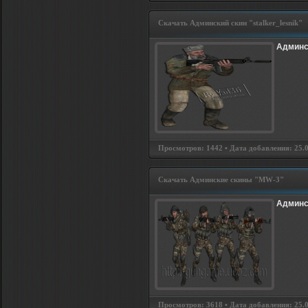
Скачать Админский скин "stalker_lesnik"
Админск
Просмотров: 1442 • Дата добавления: 25.02
Скачать Админские скины "MW-3"
Админс
Просмотров: 3618 • Дата добавления: 25.02