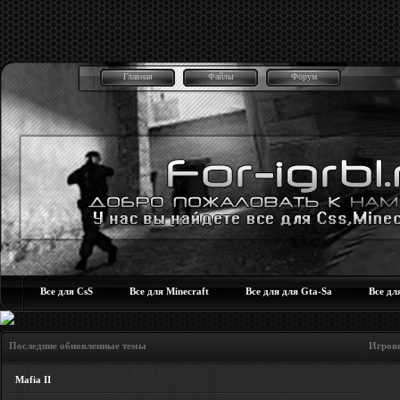
Главная
Файлы
Форум
Все для CsS
Все для Minecraft
Все для для Gta-Sa
Все дл
Последние обновленные темы Игровые но
Mafia II