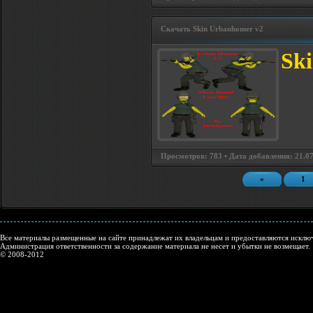
Скачать Skin Urbanhomer v2
Sk
Просмотров: 783 • Дата добавления: 21.07
«
1
Все материалы размещенные на сайте принадлежат их владельцам и предоставляются исключ
Администрация ответственности за содержание материала не несет и убытки не возмещает.
© 2008-2012