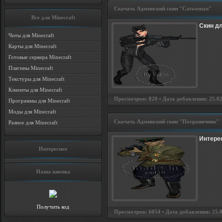
Скачать Админский скин "Catwoman"
Все для Minecraft
Скин дл
Читы для Minecraft
Карты для Minecraft
Готовые сервера Minecraft
Плагины Minecraft
Текстуры для Minecraft
Клиенты для Minecraft
Просмотров: 820 • Дата добавления: 25.02.
Программы для Minecraft
Моды для Minecraft
Скачать Админский скин "Пограничник"
Разное для Minecraft
Интерес
Интересное
Наша кнопка
Получить код
Просмотров: 6054 • Дата добавления: 25.02