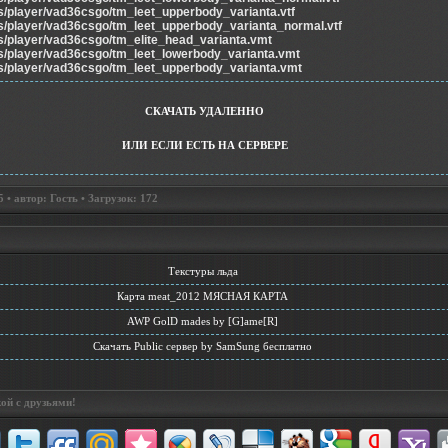
s/player/vad36csgo/tm_leet_upperbody_varianta.vtf
s/player/vad36csgo/tm_leet_upperbody_varianta_normal.vtf
s/player/vad36csgo/tm_elite_head_varianta.vmt
s/player/vad36csgo/tm_leet_lowerbody_varianta.vmt
s/player/vad36csgo/tm_leet_upperbody_varianta.vmt
СКАЧАТЬ УДАЛЕННО
ИЛИ ЕСЛИ ЕСТЬ НА СЕРВЕРЕ
• автор: Гость • Загрузок: 172
Текстуры льда
Карта meat_2012 МЯСНАЯ КАРТА
AWP GolD mades by [G]ame[R]
Скачать Public сервер by SamSung бесплатно
ой с друзьями!