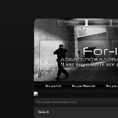
Главная
Файлы
Все для CsS
Все для Minecraft
Все для 
Последние обновленные темы
Mafia II