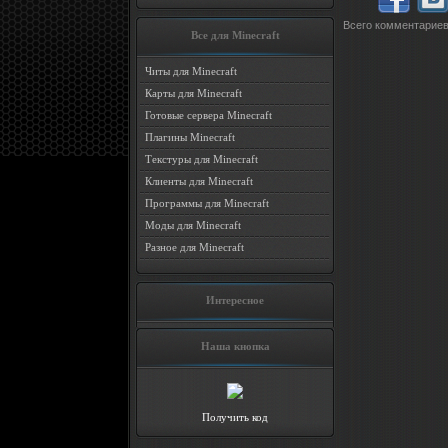
Всего комментарие
Все для Minecraft
Читы для Minecraft
Карты для Minecraft
Готовые сервера Minecraft
Плагины Minecraft
Текстуры для Minecraft
Клиенты для Minecraft
Программы для Minecraft
Моды для Minecraft
Разное для Minecraft
Интересное
Наша кнопка
Получить код