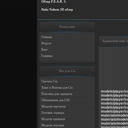
Обзор F.E.A.R. 3.
Duke Nukem 3D обзор
Навигация
Главная
Админский скин "g
Форум
Блог
Сервера
Все для Css
Скачать Css
Хаки и Взломы для Css
models/player/v
Плагины для серверов
models/player/v
models/player/v
Обновления для CSS
models/player/v
Модели перчаток
models/player/v
models/player/v
Готовые сервера
materials/model
Модели админов
materials/model
materials/model
Модели игроков
materials/model