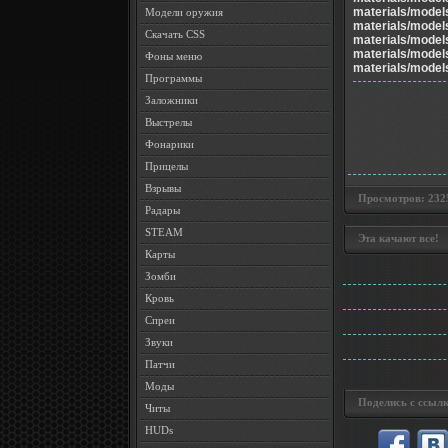
materials/model
Модели оружия
materials/model
Скачать CSS
materials/model
materials/model
Фоны меню
materials/model
Программы
Заложники
Выстрелы
Фонарики
Прицелы
Взрывы
Просмотров: 2325 
Радары
STEAM
Эта качают все!
Карты
Зомби
Кровь
Спреи
Звуки
Патчи
Моды
Поделись с ссылк
Читы
HUDs