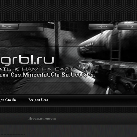
Форум
Профиль
ЛС()
для Gta-Sa
Все для Ucoz
 Игровые новости