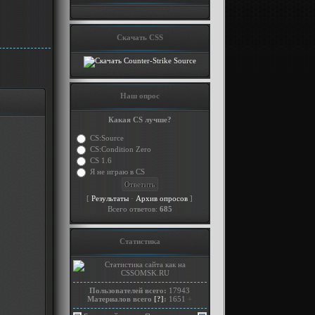
Скачать CSS
Наш опрос
Какая CS лучше?
CS:Source
CS:Condition Zero
CS 1.6
Я не играю в CS
[
·
]
Результаты
Архив опросов
Всего ответов:
685
Статистика
Пользователей всего:
17943
Материалов всего
[?]
:
1651
+