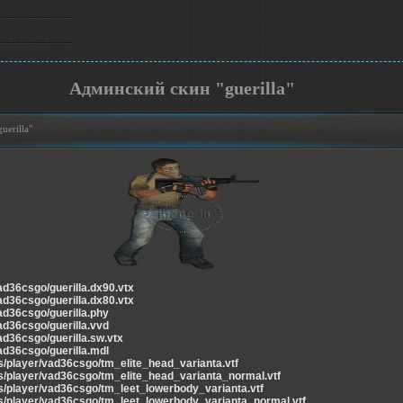
Админский скин "guerilla"
uerilla"
ad36csgo/guerilla.dx90.vtx
ad36csgo/guerilla.dx80.vtx
ad36csgo/guerilla.phy
ad36csgo/guerilla.vvd
ad36csgo/guerilla.sw.vtx
ad36csgo/guerilla.mdl
s/player/vad36csgo/tm_elite_head_varianta.vtf
s/player/vad36csgo/tm_elite_head_varianta_normal.vtf
s/player/vad36csgo/tm_leet_lowerbody_varianta.vtf
s/player/vad36csgo/tm_leet_lowerbody_varianta_normal.vtf