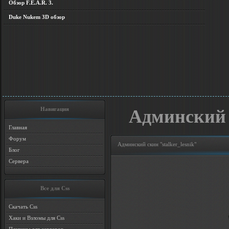
Обзор F.E.A.R. 3.
Duke Nukem 3D обзор
Навигация
Админский с
Главная
Форум
Админский скин "stalker_lesnik"
Блог
Сервера
Все для Css
Скачать Css
Хаки и Взломы для Css