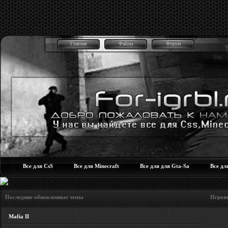
Главная
Файлы
Форум
Все для CsS
Все для Minecraft
Все для для Gta-Sa
Все дл
Последние обновленные темы Игровые но
Mafia II