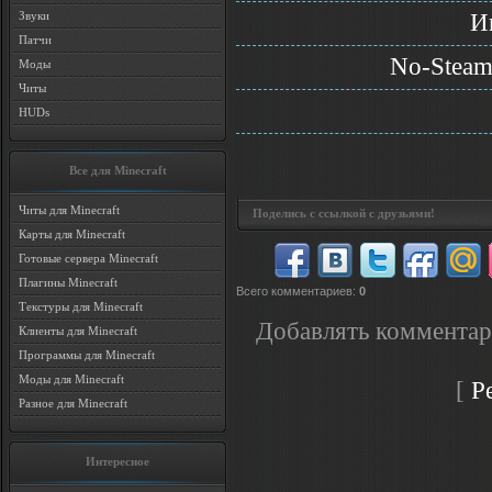
И
Звуки
Патчи
No-Steam
Моды
Читы
HUDs
Все для Minecraft
Читы для Minecraft
Поделись с ссылкой с друзьями!
Карты для Minecraft
Готовые сервера Minecraft
Плагины Minecraft
Всего комментариев
:
0
Текстуры для Minecraft
Добавлять комментар
Клиенты для Minecraft
Программы для Minecraft
Моды для Minecraft
[
Р
Разное для Minecraft
Интересное