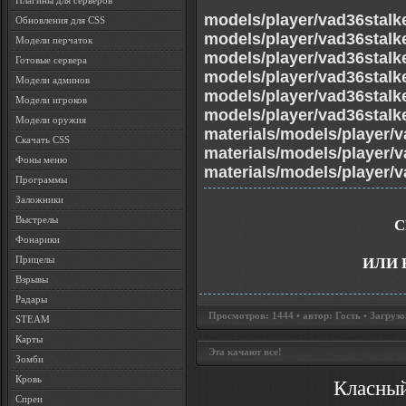
Плагины для серверов
models/player/vad36stalke
Обновления для CSS
models/player/vad36stalk
Модели перчаток
models/player/vad36stalke
Готовые сервера
models/player/vad36stalk
Модели админов
models/player/vad36stalk
Модели игроков
models/player/vad36stalke
Модели оружия
materials/models/player/v
Скачать CSS
materials/models/player/v
Фоны меню
materials/models/player/v
Программы
Заложники
Выстрелы
С
Фонарики
Прицелы
ИЛИ 
Взрывы
Радары
Просмотров: 1444 • автор: Гость • Загрузо
STEAM
Карты
Эта качают все!
Зомби
Кровь
Класный
Спреи