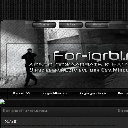
Главная
Файлы
Форум
Все для CsS
Все для Minecraft
Все для для Gta-Sa
Все дл
Последние обновленные темы Игровые но
Mafia II