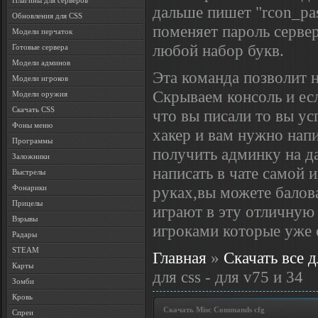
Плагины для серверов
дальше пишет "rcon_pa
Обновления для CSS
поменяет пароль сервер
Модели перчаток
любой набор букв.
Готовые сервера
Модели админов
Эта команда позволит н
Модели игроков
Скрываем консоль и есл
Модели оружия
Скачать CSS
что вы писали то вы ус
Фоны меню
хакер и вам нужно нап
Программы
получить админку на д
Заложники
написать в чате самой
Выстрелы
руках,вы можете балова
Фонарики
Прицелы
играют в эту отличную
Взрывы
игроками которые уже е
Радары
STEAM
Главная
»
Скачать все д
Карты
для css - для v75 и 34
Зомби
Кровь
Скачать Misc Commands cfg
Спреи