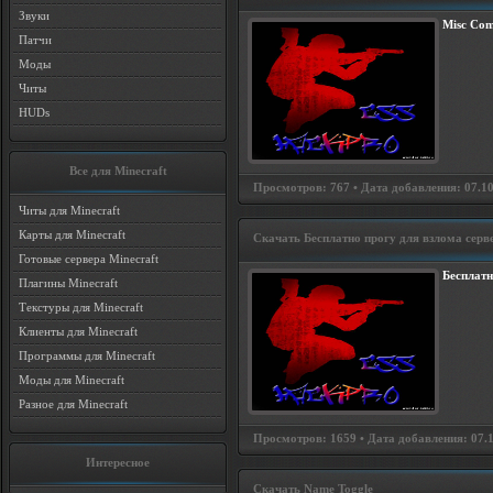
Звуки
Misc Co
Патчи
Моды
Читы
HUDs
Все для Minecraft
Просмотров: 767 • Дата добавления: 07.10.
Читы для Minecraft
Карты для Minecraft
Скачать Бесплатно прогу для взлома сер
Готовые сервера Minecraft
Бесплатн
Плагины Minecraft
Текстуры для Minecraft
Клиенты для Minecraft
Программы для Minecraft
Моды для Minecraft
Разное для Minecraft
Просмотров: 1659 • Дата добавления: 07.10
Интересное
Скачать Name Toggle