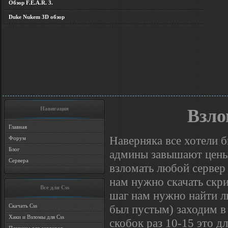
Обзор F.E.A.R. 3.
Duke Nukem 3D обзор
Навигация
Взло
Главная
Наверняка все хотели б
Форум
Блог
админы завышают цены?
Сервера
взломать любой сервер 
нам нужно скачать скр
Все для Css
шаг нам нужно найти л
был пустым) заходим в 
Скачать Css
Хаки и Взломы для Css
скобок раз 10-15 это д