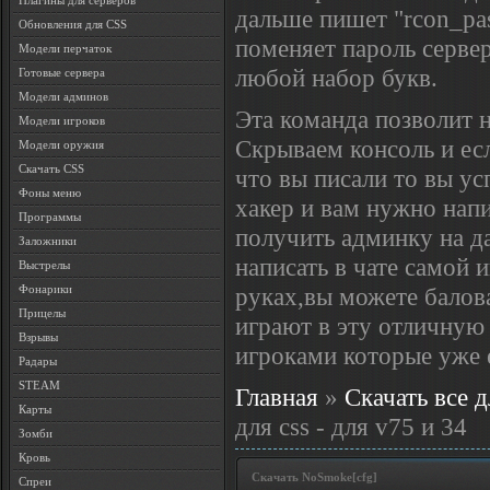
Плагины для серверов
дальше пишет "rcon_pa
Обновления для CSS
поменяет пароль сервер
Модели перчаток
любой набор букв.
Готовые сервера
Модели админов
Эта команда позволит н
Модели игроков
Скрываем консоль и есл
Модели оружия
Скачать CSS
что вы писали то вы ус
Фоны меню
хакер и вам нужно нап
Программы
получить админку на д
Заложники
написать в чате самой
Выстрелы
руках,вы можете балова
Фонарики
Прицелы
играют в эту отличную
Взрывы
игроками которые уже е
Радары
STEAM
Главная
»
Скачать все д
Карты
для css - для v75 и 34
Зомби
Кровь
Скачать NoSmoke[cfg]
Спреи