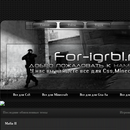
Главная
Файлы
Форум
Все для CsS
Все для Minecraft
Все для для Gta-Sa
Все дл
Последние обновленные темы Игровые но
Mafia II