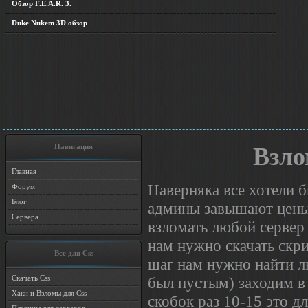
Обзор F.E.A.R. 3.
Duke Nukem 3D обзор
Навигация
Взло
Главная
Наверняка все хотели б
Форум
Блог
админы завышают цены?
Сервера
взломать любой сервер 
нам нужно скачать скр
Все для Css
шаг нам нужно найти л
был пустым) заходим в 
Скачать Css
Хаки и Взломы для Css
скобок раз 10-15 это д