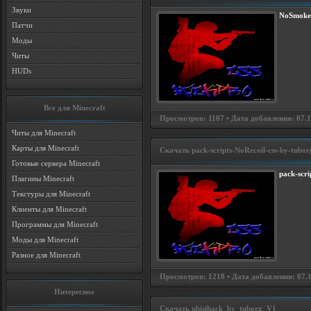
Звуки
NoSmoke
Патчи
Моды
Читы
HUDs
Все для Minecraft
Просмотров: 1107 • Дата добавления: 07.10
Читы для Minecraft
Карты для Minecraft
Скачать pack-scripts-NoRecoil-css-by-tubor
Готовые сервера Minecraft
pack-scr
Плагины Minecraft
Текстуры для Minecraft
Клиенты для Minecraft
Программы для Minecraft
Моды для Minecraft
Разное для Minecraft
Просмотров: 1218 • Дата добавления: 07.10
Интересное
Скачать phisihack_by_tuborg_V1