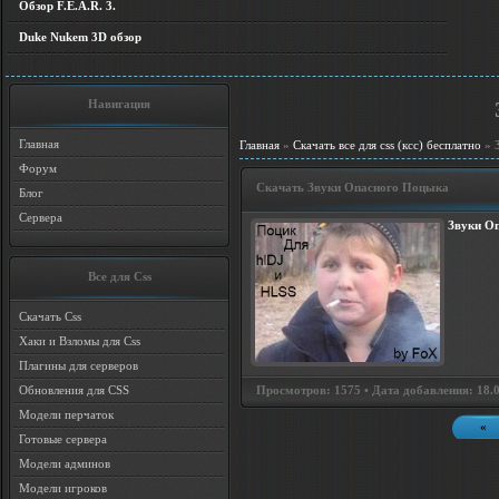
Обзор F.E.A.R. 3.
Duke Nukem 3D обзор
Навигация
Главная
Главная
»
Скачать все для css (ксс) бесплатно
» З
Форум
Скачать Звуки Опасного Поцыка
Блог
Сервера
Звуки О
Все для Css
Скачать Css
Хаки и Взломы для Css
Плагины для серверов
Просмотров: 1575 • Дата добавления: 18.08
Обновления для CSS
Модели перчаток
«
Готовые сервера
Модели админов
Модели игроков