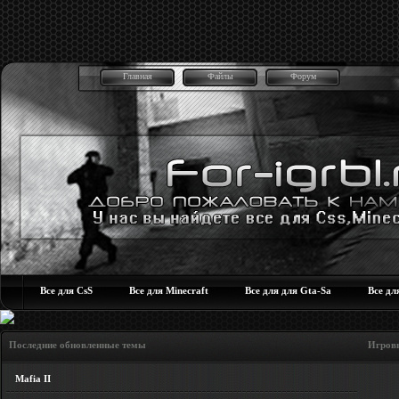
Главная
Файлы
Форум
Все для CsS
Все для Minecraft
Все для для Gta-Sa
Все дл
Последние обновленные темы Игровые но
Mafia II