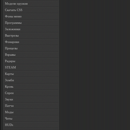
Модели оружия
Скачать CSS
Фоны меню
Программы
Заложники
Выстрелы
Фонарики
Прицелы
Взрывы
Радары
STEAM
Карты
Зомби
Кровь
Спреи
Звуки
Патчи
Моды
Читы
HUDs