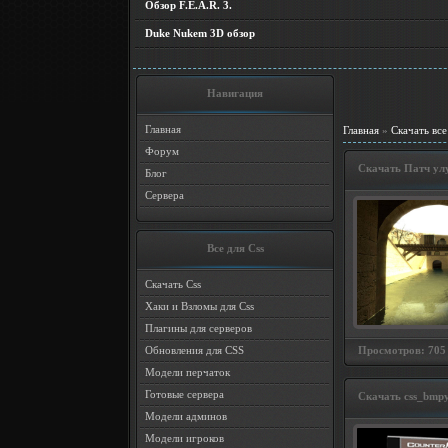
Обзор F.E.A.R. 3.
Duke Nukem 3D обзор
Навигация
Главная
Главная
»
Скачать все
Форум
Скачать Патч ул
Блог
Сервера
Все для Css
Скачать Css
Хаки и Взломы для Css
Плагины для серверов
Просмотров: 705 
Обновления для CSS
Модели перчаток
Готовые сервера
Скачать css_bmpy
Модели админов
Модели игроков