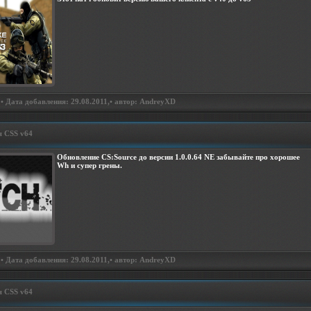
• Дата добавления: 29.08.2011,• автор: AndreyXD
я CSS v64
Обновление CS:Source до версии 1.0.0.64 NE забывайте про хорошее
Wh и супер грены.
• Дата добавления: 29.08.2011,• автор: AndreyXD
я CSS v64