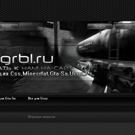
Форум
Профиль
ЛС()
для Gta-Sa
Все для Ucoz
 Игровые новости