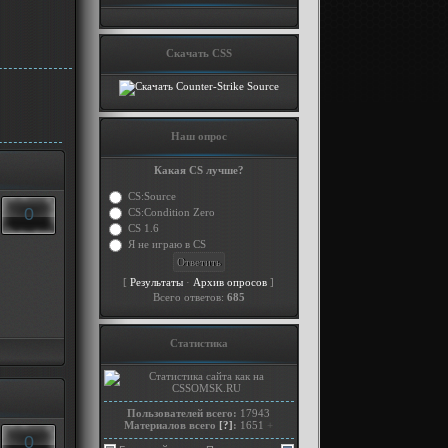
Скачать CSS
Наш опрос
Какая CS лучше?
CS:Source
0
CS:Condition Zero
CS 1.6
Я не играю в CS
[
·
]
Результаты
Архив опросов
Всего ответов:
685
Статистика
Пользователей всего:
17943
Материалов всего
[?]
:
1651
+
0