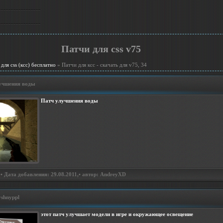
Патчи для css v75
 для css (ксс) бесплатно
» Патчи для ксс - скачать для v75, 34
учшения воды
Патч улучшения воды
• Дата добавления: 29.08.2011,• автор: AndreyXD
shnyppl
этот патч улучшает модели в игре и окружающее освещение