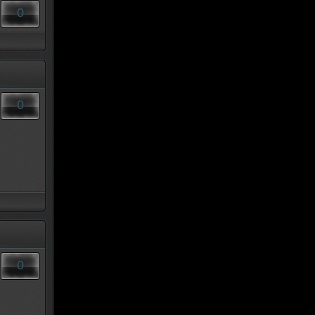
0
0
0