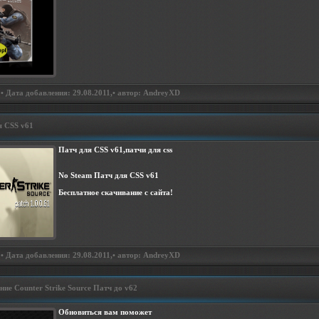
• Дата добавления: 29.08.2011,• автор: AndreyXD
я CSS v61
Патч для CSS v61,патчи для css
No Steam Патч для CSS v61
Бесплатное скачивание с сайта!
• Дата добавления: 29.08.2011,• автор: AndreyXD
ие Counter Strike Source Патч до v62
Обновиться вам поможет