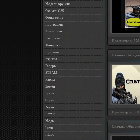
Модели оружия
Скачать CSS
Фоны меню
Программы
Заложники
Выстрелы
Просмотров: 670 
Фонарики
Прицелы
Скачать Патч дл
Взрывы
Радары
STEAM
Карты
Зомби
Кровь
Спреи
Звуки
Просмотров: 690 
Патчи
Моды
Скачать Oбновлен
Читы
HUDs