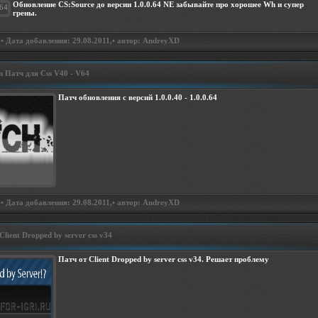
Обновление CS:Source до версии 1.0.0.64 NE забывайте про хорошее Wh и супер
грены.
• Дата добавления: 29.08.2011,• автор: AndreyXD
 Патч для Сss V40 - V64
Патч обновления с версий 1.0.0.40 - 1.0.0.64
• Дата добавления: 29.08.2011,• автор: AndreyXD
lient Dropped by server css v34
Патч от Client Dropped by server css v34. Решает проблему