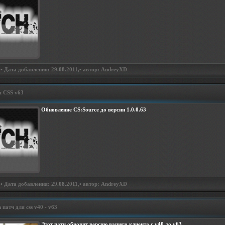
• Дата добавления: 29.08.2011,• автор: AndreyXD
я CSS v63
Обновление CS:Source до версии 1.0.0.63
• Дата добавления: 29.08.2011,• автор: AndreyXD
патч для css v40 - v63
Этот патч обновит версию вашего клиента с v40 до v63