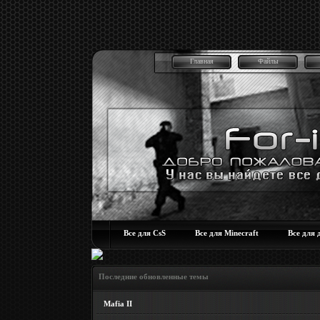
Главная
Файлы
Все для CsS
Все для Minecraft
Все для 
Последние обновленные темы
Mafia II