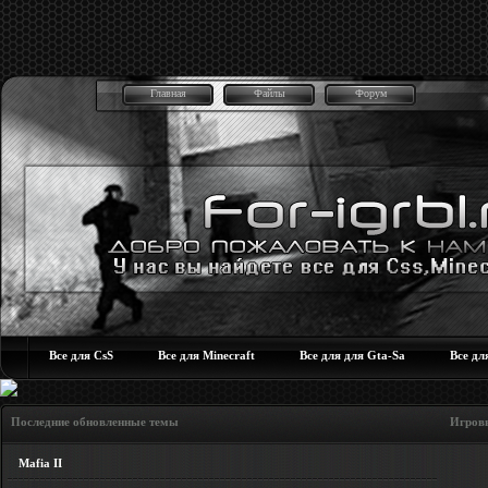
Главная
Файлы
Форум
Все для CsS
Все для Minecraft
Все для для Gta-Sa
Все дл
Последние обновленные темы Игровые но
Mafia II