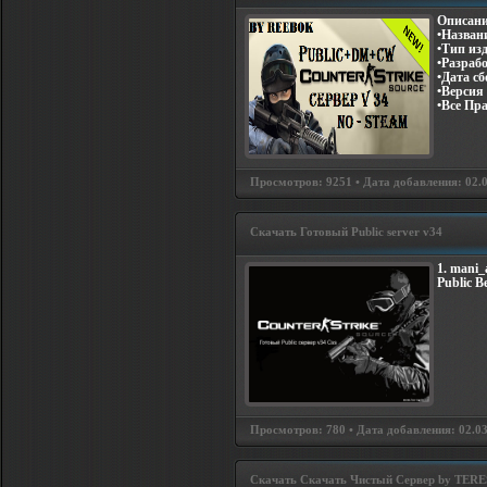
Описани
•Названи
•Тип из
•Разраб
•Дата сб
•Версия 
•Все Пр
Просмотров: 9251 • Дата добавления: 02.0
Скачать Готовый Public server v34
1. mani_
Public B
Просмотров: 780 • Дата добавления: 02.03
Скачать Скачать Чистый Сервер by TERE