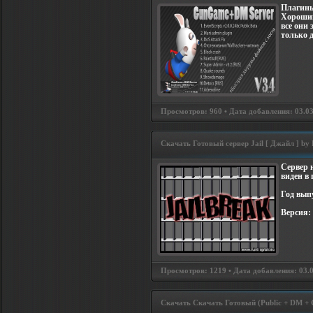
Плагины
Хороший
все они 
только д
Просмотров: 960 • Дата добавления: 03.03
Скачать Готовый сервер Jail [ Джайл ] by 
Cервер 
виден в
Год вып
Версия: 
Просмотров: 1219 • Дата добавления: 03.0
Скачать Скачать Готовый (Public + DM + C