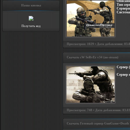
Описани
Тип сер
Наша кнопка
Серверн
Система
Получить код
Просмотров: 1029 • Дата добавления: 03.0
Скачать cW SeRvEr v34 (no-steam)
Сервер (
Сервер 
Просмотров: 748 • Дата добавления: 03.03
Скачать Готовый сервер GunGame+Death 