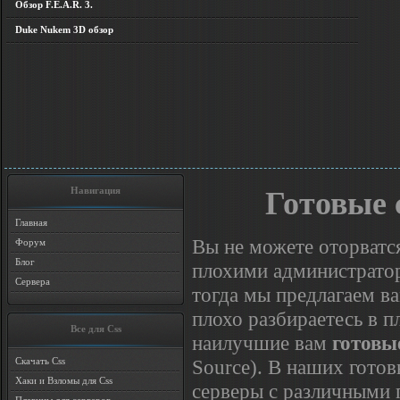
Обзор F.E.A.R. 3.
Duke Nukem 3D обзор
Навигация
Готовые с
Главная
Вы не можете оторватс
Форум
Блог
плохими администратор
Сервера
тогда мы предлагаем ва
плохо разбираетесь в п
Все для Css
наилучшие вам
готовые
Source). В наших гото
Скачать Css
Хаки и Взломы для Css
серверы с различными 