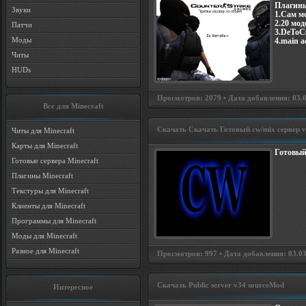
Плагин
Звуки
1.Сам м
2.20 мо
Патчи
3.DeToC
Моды
4.main 
Читы
HUDs
Просмотров: 2079 • Дата добавления: 03.0
Все для Minecraft
Скачать Скачать Готовый cw/mix сервер v
Читы для Minecraft
Карты для Minecraft
Готовый 
Готовые сервера Minecraft
Плагины Minecraft
Текстуры для Minecraft
Клиенты для Minecraft
Программы для Minecraft
Моды для Minecraft
Разное для Minecraft
Просмотров: 997 • Дата добавления: 03.03
Скачать Public server v34 sourceMod
Интересное