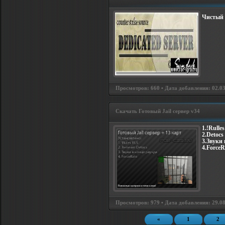
Чистый 
Просмотров: 660 • Дата добавления: 02.03
Скачать Готовый Jail сервер v34
1.!Rulle
2.Detocs
3.Звуки 
4.ForceR
Просмотров: 979 • Дата добавления: 29.08
«
1
2