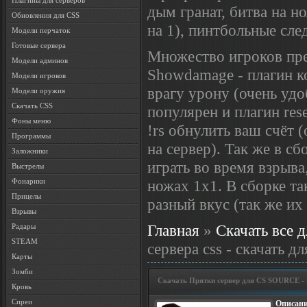
Плагины для серверов
дым гранат, битва на н
Обновления для CSS
на 1), пинтбольные сле
Модели перчаток
Готовые сервера
Множество игроков пре
Модели админов
Showdamage - плагин к
Модели игроков
врагу урону (очень удо
Модели оружия
Скачать CSS
популярен и плагин res
Фоны меню
!rs обнулить ваш счёт 
Программы
на сервер). Так же в с
Заложники
играть во время взрыва
Выстрелы
ножах 1х1. В сборке та
Фонарики
Прицелы
разный вкус (так же и
Взрывы
Главная
»
Скачать все д
Радары
STEAM
сервера css - скачать дл
Карты
Зомби
Скачать Прятки сервер для CS SOURCE - 
Кровь
Спреи
Описани