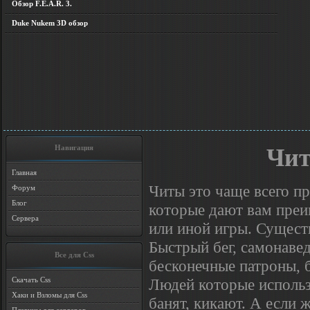
Обзор F.E.A.R. 3.
Duke Nukem 3D обзор
Навигация
Чит
Главная
Читы это чаще всего п
Форум
Блог
которые дают вам преи
Сервера
или иной игры. Сущест
Быстрый бег, самонаве
Все для Css
бесконечные патроны, б
Людей которые испол
Скачать Css
Хаки и Взломы для Css
банят, кикают. А если 