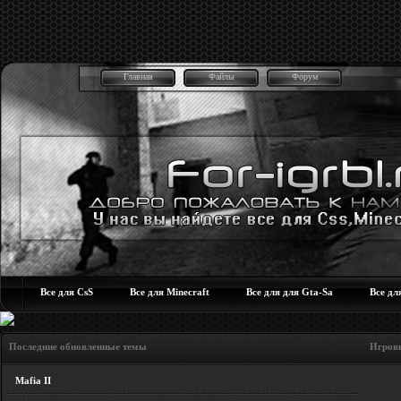
Главная
Файлы
Форум
Все для CsS
Все для Minecraft
Все для для Gta-Sa
Все дл
Последние обновленные темы Игровые но
Mafia II