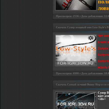
пол
лов
Просмотров: 2536 • Дата добавления: 12.08
Скачать Супер мощный аим Low-Style's PuB
Чит неп
в чите 
Запуск 
Запуст
Запуст
играть !
Просмотров: 6900 • Дата добавления: 18.07
Скачать Самый лучший Bunny Hop в css о
Супер B
идет для
</div>