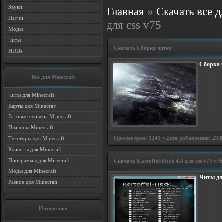
Звуки
Главная
»
Скачать все д
Патчи
для css v75
Моды
Читы
Скачать Cборка читов
HUDs
Cборка ч
Все для Minecraft
Читы для Minecraft
Карты для Minecraft
Готовые сервера Minecraft
Плагины Minecraft
Просмотров: 1241 • Дата добавления: 29.08
Текстуры для Minecraft
Клиенты для Minecraft
Программы для Minecraft
Скачать Kartoffel-Hack 4.4 для css v75 v7
Моды для Minecraft
Читы для
Разное для Minecraft
Интересное