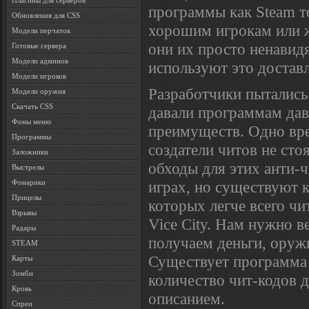
Плагины для серверов
программы как Steam 
Обновления для CSS
хорошим игрокам или ж
Модели перчаток
они их просто ненавидя
Готовые сервера
Модели админов
используют это доставл
Модели игроков
Разработчики пытались
Модели оружия
Скачать CSS
давали программам дав
Фоны меню
преимуществ. Одно вр
Программы
создатели читов не сто
Заложники
обходы для этих анти-
Выстрелы
играх, но существуют 
Фонарики
Прицелы
которых легче всего ч
Взрывы
Vice City. Нам нужно в
Радары
получаем деньги, оруж
STEAM
Существует программа 
Карты
Зомби
количество чит-кодов 
Кровь
описанием.
Спреи