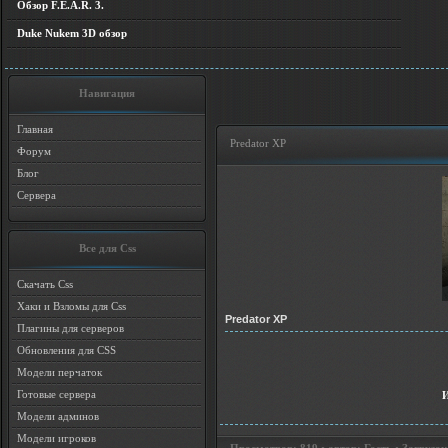
Обзор F.E.A.R. 3.
Duke Nukem 3D обзор
Навигация
Главная
Predator XP
Форум
Блог
Сервера
Все для Css
Скачать Css
Хаки и Взломы для Css
Predator XP
Плагины для серверов
Обновления для CSS
Модели перчаток
Готовые сервера
Модели админов
Модели игроков