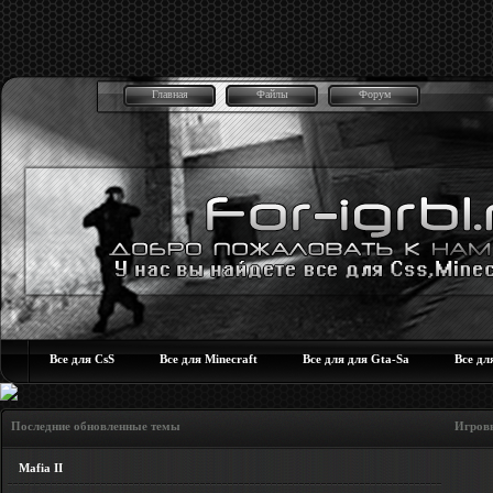
Главная
Файлы
Форум
Все для CsS
Все для Minecraft
Все для для Gta-Sa
Все дл
Последние обновленные темы Игровые но
Mafia II