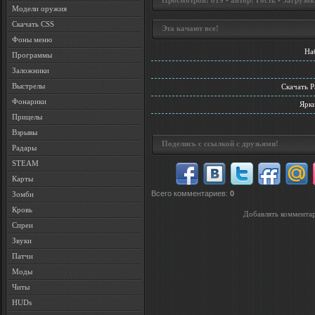
Просмотров: 819 • автор: Гость • Загрузок
Модели оружия
Скачать CSS
Эта качают все!
Фоны меню
На
Программы
Заложники
Выстрелы
Скачать P
Фонарики
Ярки
Прицелы
Взрывы
Поделись с ссылкой с друзьями!
Радары
STEAM
Карты
Всего комментариев
:
0
Зомби
Кровь
Добавлять комментар
Спреи
Звуки
Патчи
Моды
Читы
HUDs