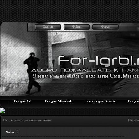
Главная
Файлы
Форум
Все для CsS
Все для Minecraft
Все для для Gta-Sa
Все дл
Последние обновленные темы Игровые но
Mafia II