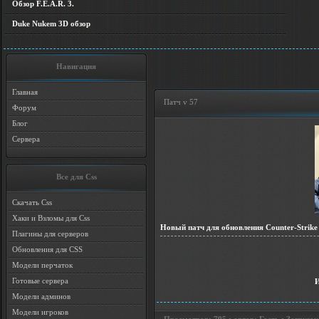
Обзор F.E.A.R. 3.
Duke Nukem 3D обзор
Навигация
Главная
Патч v 57
Форум
Блог
Сервера
Все для Css
Скачать Css
Хаки и Взломы для Css
Новый патч для обновления Counter-Strike 
Плагины для серверов
Обновления для CSS
Модели перчаток
Готовые сервера
Модели админов
Модели игроков