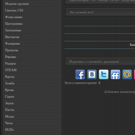
Просмотров: 795 • автор: Гость • Загрузок
Модели оружия
Скачать CSS
Эта качают все!
Фоны меню
Программы
Заложники
Выстрелы
Фонарики
Бан
Прицелы
Взрывы
Поделись с ссылкой с друзьями!
Радары
STEAM
Карты
Всего комментариев
:
0
Зомби
Кровь
Добавлять комментар
Спреи
Звуки
Патчи
Моды
Читы
HUDs