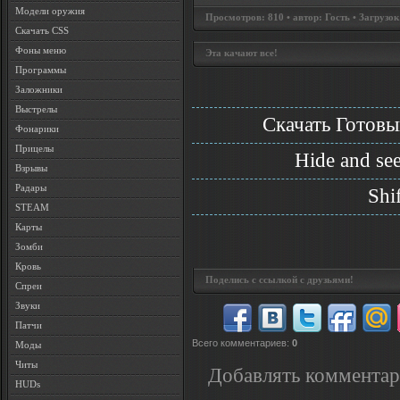
Модели оружия
Просмотров: 810 • автор: Гость • Загрузок
Скачать CSS
Фоны меню
Эта качают все!
Программы
Заложники
Выстрелы
Скачать Готовы
Фонарики
Прицелы
Hide and se
Взрывы
Радары
Shi
STEAM
Карты
Зомби
Кровь
Поделись с ссылкой с друзьями!
Спреи
Звуки
Патчи
Всего комментариев
:
0
Моды
Читы
Добавлять комментар
HUDs