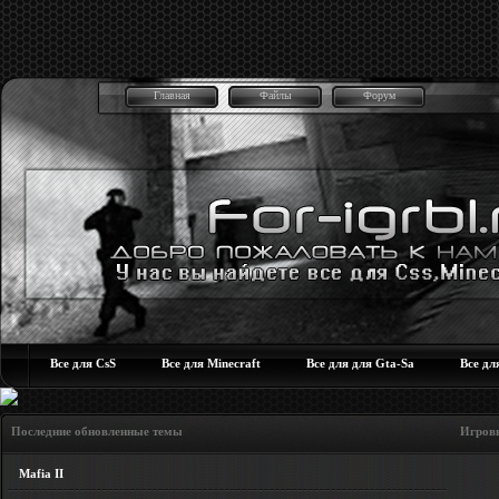
Главная
Файлы
Форум
Все для CsS
Все для Minecraft
Все для для Gta-Sa
Все дл
Последние обновленные темы Игровые но
Mafia II