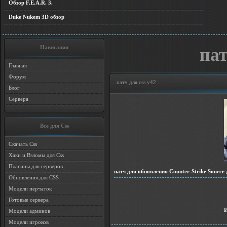
Обзор F.E.A.R. 3.
Duke Nukem 3D обзор
Навигация
пат
Главная
Форум
патч для css v42
Блог
Сервера
Все для Css
Скачать Css
Хаки и Взломы для Css
Плагины для серверов
патч для обновления Counter-Strike Source 
Обновления для CSS
Модели перчаток
Готовые сервера
Модели админов
Модели игроков