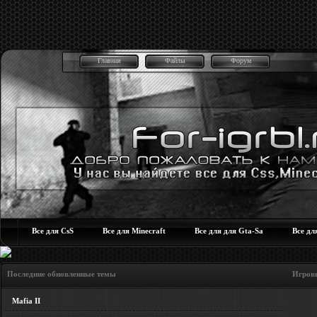
Главная
Файлы
Форум
Все для CsS
Все для Minecraft
Все для для Gta-Sa
Все дл
Последние обновленные темы Игровые но
Mafia II