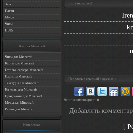
Эта качают все!
Звуки
Патчи
Ire
Моды
Читы
k
HUDs
Все для Minecraft
m
Читы для Minecraft
Карты для Minecraft
Готовые сервера Minecraft
Плагины Minecraft
Поделись с ссылкой с друзьями!
Текстуры для Minecraft
Клиенты для Minecraft
Программы для Minecraft
Всего комментариев
:
0
Моды для Minecraft
Добавлять комментар
Разное для Minecraft
[
Р
Интересное