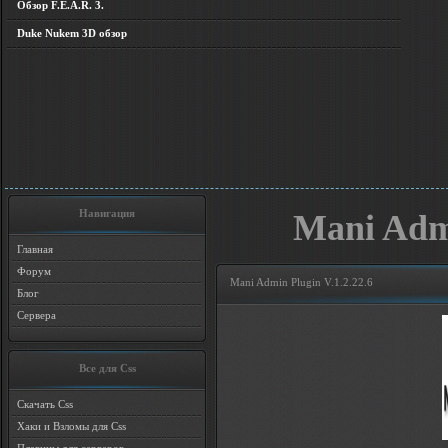
Обзор F.E.A.R. 3.
Duke Nukem 3D обзор
Навигация
Mani Admi
Главная
Форум
Mani Admin Plugin V.1.2.22.6
Блог
Сервера
Все для Css
Скачать Css
Хаки и Взломы для Css