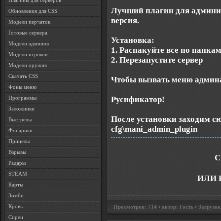
Плагины для серверов
Лучший плагин для админис
Обновления для CSS
версия.
Модели перчаток
Готовые сервера
Установка:
Модели админов
1. Распакуйте все по папкам
Модели игроков
2. Перезапустите сервер
Модели оружия
Скачать CSS
Чтобы вызвать меню админа
Фоны меню
Русификатор!
Программы
Заложники
После установки заходим сю
Выстрелы
cfg\mani_admin_plugin
Фонарики
Прицелы
Взрывы
С
Радары
STEAM
ИЛИ 
Карты
Зомби
Кровь
Просмотров: 714 • автор: Гость • Загрузок
Спреи