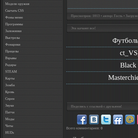
Модели оружия
Скачать CSS
Просмотров: 1013 • автор: Гость • Загрузо
Фоны меню
Программы
Эта качают все!
Заложники
Выстрелы
Футболь
Фонарики
ct_VS
Прицелы
Взрывы
Black
Радары
STEAM
Masterchi
Карты
Зомби
Кровь
Спреи
Звуки
Поделись с ссылкой с друзьями!
Патчи
Моды
Читы
Всего комментариев
:
0
HUDs