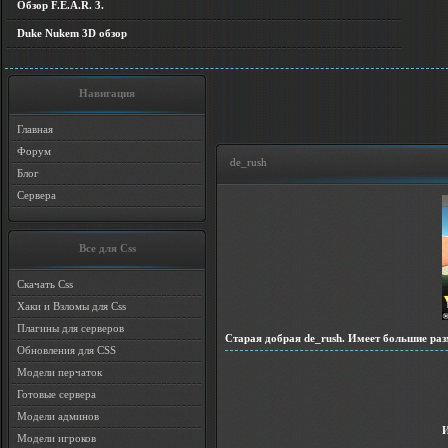
Обзор F.E.A.R. 3.
Duke Nukem 3D обзор
Навигация
Главная
Форум
de_rush
Блог
Сервера
Все для Css
Скачать Css
Хаки и Взломы для Css
Плагины для серверов
Старая добрая de_rush. Имеет большие ра
Обновления для CSS
Модели перчаток
Готовые сервера
Модели админов
Модели игроков