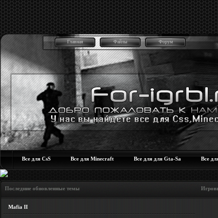
Главная
Файлы
Форум
Все для CsS
Все для Minecraft
Все для для Gta-Sa
Все дл
Последние обновленные темы Игровые но
Mafia II