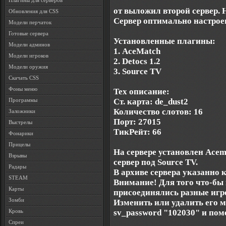
Плагины для серверов
от выложил второй сервер. Н
Обновления для CSS
Сервер оптимально настрое
Модели перчаток
Готовые сервера
Установленные плагины:
Модели админов
1. AceMatch
Модели игроков
2. Detocs 1.2
Модели оружия
3. Source TV
Скачать CSS
Фоны меню
Тех описание:
Ст. карта: de_dust2
Программы
Количество слотов: 16
Заложники
Порт: 27015
Выстрелы
ТикРейт: 66
Фонарики
Прицелы
На сервере установлен Ace
Взрывы
сервер под Source TV.
Радары
В архиве сервера указанно 
STEAM
Внимание! Для того что-бы
Карты
присоединялись разные игро
Зомби
Изменить или удалить его мо
sv_password "102030" и пом
Кровь
Спреи