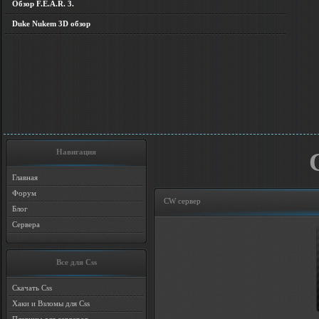
Обзор F.E.A.R. 3.
Duke Nukem 3D обзор
Навигация
Главная
Форум
CW сервер
Блог
Сервера
Все для Css
Скачать Css
Хаки и Взломы для Css