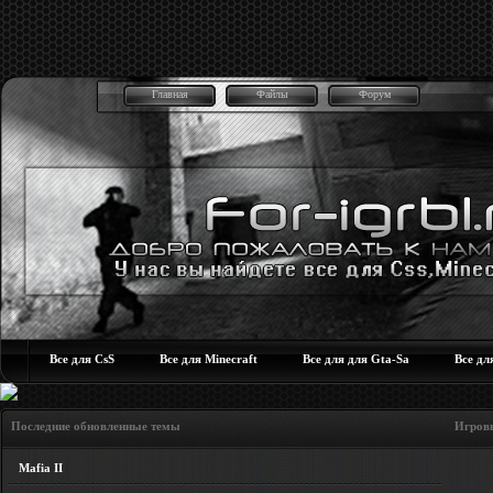
Главная
Файлы
Форум
Все для CsS
Все для Minecraft
Все для для Gta-Sa
Все дл
Последние обновленные темы Игровые но
Mafia II