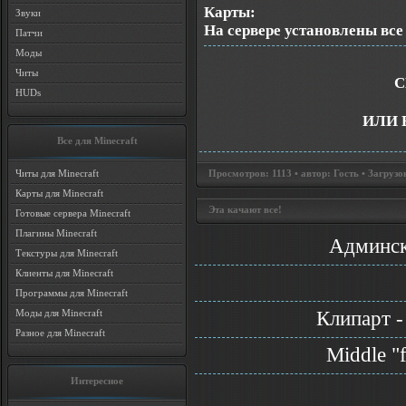
Карты:
Звуки
На сервере установлены все
Патчи
Моды
Читы
С
HUDs
ИЛИ 
Все для Minecraft
Читы для Minecraft
Просмотров: 1113 • автор: Гость • Загрузо
Карты для Minecraft
Эта качают все!
Готовые сервера Minecraft
Плагины Minecraft
Админск
Текстуры для Minecraft
Клиенты для Minecraft
Программы для Minecraft
Клипарт -
Моды для Minecraft
Разное для Minecraft
Middle "
Интересное