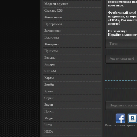
своевременная реа
Модели оружия
всем игре.
Скачать CSS
Футбольный клуб и
поединков, которы
Фоны меню
«FIFA», Вы имеете
живете!
Программы
Заложники
На заметку:
Играйте в
мини и
Выстрелы
Теги:
Фонарики
Прицелы
Взрывы
Эта качают все!
Радары
STEAM
Карты
Зомби
Кровь
Спреи
Звуки
Поделись с ссылк
Патчи
Моды
Читы
Всего комментариев
:
HUDs