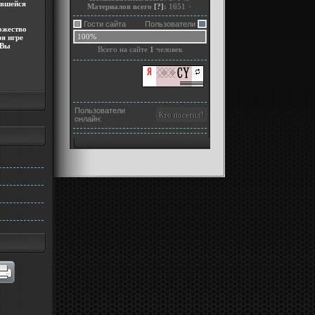
ившейся
Материалов всего
[?]
:
1651
+
Гости сайта
Пользователи
ожество
100%
ря игре
 Вы
Всего на сайте
1
человек
Пользователи
онлайн: