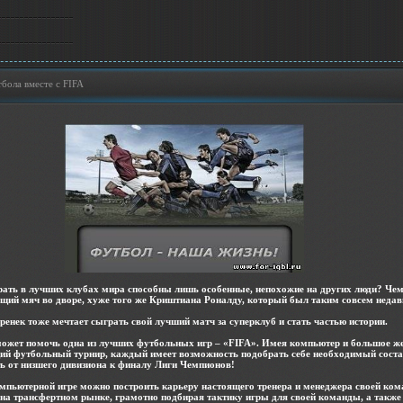
бола вместе с FIFA
грать в лучших клубах мира способны лишь особенные, непохожие на других люди? Че
щий мяч во дворе, хуже того же Криштиана Роналду, который был таким совсем неда
ренек тоже мечтает сыграть свой лучший матч за суперклуб и стать частью истории.
 может помочь одна из лучших футбольных игр – «FIFA». Имея компьютер и большое ж
ий футбольный турнир, каждый имеет возможность подобрать себе необходимый сост
ть от низшего дивизиона к финалу Лиги Чемпионов!
омпьютерной игре можно построить карьеру настоящего тренера и менеджера своей ко
на трансфертном рынке, грамотно подбирая тактику игры для своей команды, а также