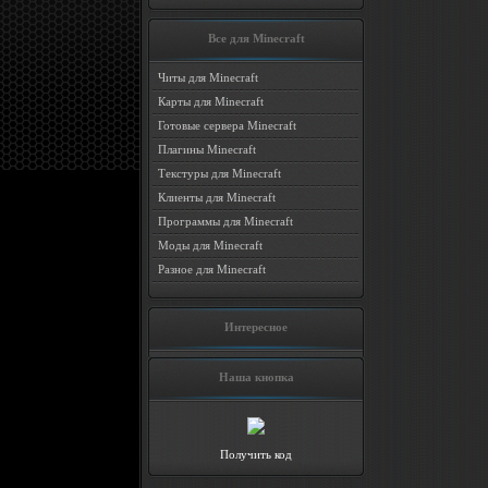
Все для Minecraft
Читы для Minecraft
Карты для Minecraft
Готовые сервера Minecraft
Плагины Minecraft
Текстуры для Minecraft
Клиенты для Minecraft
Программы для Minecraft
Моды для Minecraft
Разное для Minecraft
Интересное
Наша кнопка
Получить код