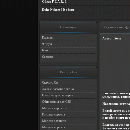
Обзор F.E.A.R. 3.
Duke Nukem 3D обзор
Навигация
Окунись в мир фут
Главная
Автор: Гость
Форум
Блог
Сервера
Все для Css
Скачать Css
Хаки и Взломы для Css
Кто сказал, что и
Плагины для серверов
мальчишка, гоняю
Обновления для CSS
Наверняка этот па
Модели перчаток
В этой мечте ему
выиграть настоящ
Готовые сервера
и пройти с ним пу
Модели админов
Благодаря этой к
Модели игроков
Активно участвуя 