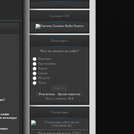
Скачать CSS
Наш опрос
Чего не хватает на сайте?
Плагины
Программы
Карты
Скины
Модели
Читы
[
·
]
Результаты
Архив опросов
м
Всего ответов:
414
вно?
Статистика
елание
ав команды
манды.
Пользователей всего:
17943