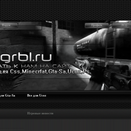
Форум
Профиль
ЛС()
для Gta-Sa
Все для Ucoz
 Игровые новости