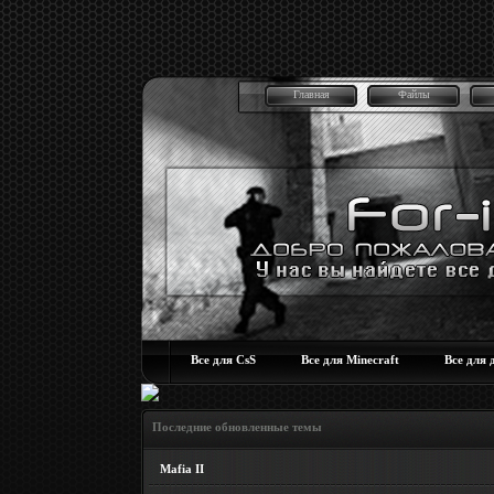
Главная
Файлы
Все для CsS
Все для Minecraft
Все для 
Последние обновленные темы
Mafia II