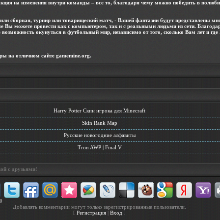
кция на изменения внутри команды – все то, благодаря чему можно победить в полюб
ли сборная, турнир или товарищеский матч, - Вашей фантазии будут представлены мн
е Вы можете провести как с компьютером, так и с реальными людьми из сети. Благода
 возможность окунуться в футбольный мир, независимо от того, сколько Вам лет и где
гры
на отличном сайте gamemine.org.
Harry Potter Скин игрока для Minecraft
Skin Rank Map
Русские новогодние алфавиты
Tron AWP | Final V
ой с друзьями!
0
Добавлять комментарии могут только зарегистрированные пользователи.
[
Регистрация
|
Вход
]