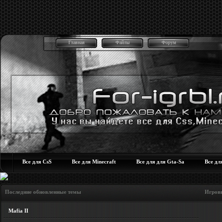
Главная
Файлы
Форум
Все для CsS
Все для Minecraft
Все для для Gta-Sa
Все дл
Последние обновленные темы Игровые но
Mafia II