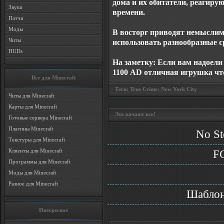
дома и их обитатели, реагирую
Звуки
времени.
Патчи
Моды
В восторг приводят немыслим
Читы
использовать разнообразные с
HUDs
На заметку: Если вам надоел
1100 AD
отличная игрушка что
Все для Minecraft
Теги:
True Crime: New York City
Читы для Minecraft
Карты для Minecraft
Эта качают все!
Готовые сервера Minecraft
Плагины Minecraft
No St
Текстуры для Minecraft
Клиенты для Minecraft
F
Программы для Minecraft
Моды для Minecraft
Разное для Minecraft
Шаблон
Интересное