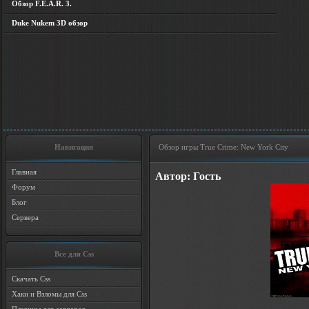
Обзор F.E.A.R. 3.
Duke Nukem 3D обзор
Навигация
Обзор игры True Crime: New York City
Главная
Автор: Гость
Форум
Блог
Сервера
Все для Css
Скачать Css
Хаки и Взломы для Css