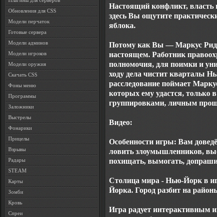
Плагины для серверов
Настоящий конфликт, власть 
Обновления для CSS
здесь Вы ощутите практическ
Модели перчаток
яблока.
Готовые сервера
Модели админов
Потому как Вы — Маркус Рид,
настоящем. Работник правоох
Модели игроков
полномочия, для поимки и уни
Модели оружия
ходу дела чистит кварталы Нь
Скачать CSS
расследование поймает Маркус
Фоны меню
которых ему удастся, только 
Программы
группировками, личным прошл
Заложники
Выстрелы
Видео:
Фонарики
Прицелы
Особенности игры: Вам довед
Взрывы
ловить злоумышленников, вы
похищать, вымогать, допраши
Радары
STEAM
Столица мира - Нью-Йорк в иг
Карты
Йорка. Город разбит на район
Зомби
Кровь
Игра радует интерактивным 
Спреи