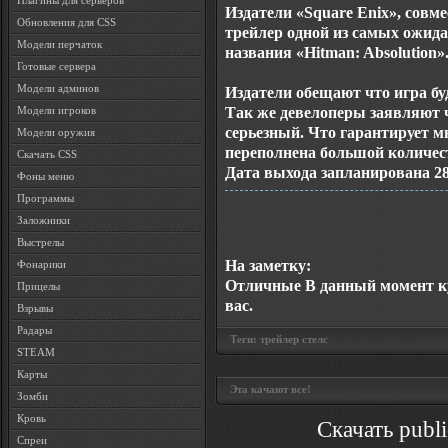
Плагины для серверов
Издатели «Square Enix», совме
Обновления для CSS
трейлер одной из самых ожида
Модели перчаток
названия «Hitman: Absolution»
Готовые сервера
Модели админов
Издатели обещают что игра бу
Так же девелоперы заявляют ч
Модели игроков
серьезный. Что гарантирует м
Модели оружия
переполнена большой количес
Скачать CSS
Дата выхода запланирована 28
Фоны меню
Программы
Заложники
Выстрелы
На заметку:
Фонарики
Отличные
В данный момент ку
Прицелы
вас.
Взрывы
Радары
Теги:
трейлер стелc
STEAM
Карты
Эта качают все!
Зомби
Кровь
Скачать publi
Спреи