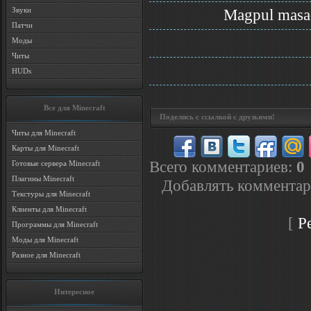
Звуки
Magpul masa
Патчи
Моды
Читы
HUDs
Все для Minecraft
Поделись с ссылкой с друзьями!
Читы для Minecraft
Карты для Minecraft
Всего комментариев
:
0
Готовые сервера Minecraft
Плагины Minecraft
Добавлять комментар
Текстуры для Minecraft
Клиенты для Minecraft
[
Р
Программы для Minecraft
Моды для Minecraft
Разное для Minecraft
Интересное