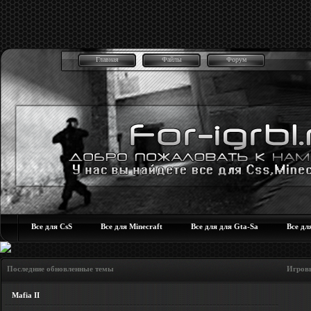
Главная
Файлы
Форум
Все для CsS
Все для Minecraft
Все для для Gta-Sa
Все дл
Последние обновленные темы Игровые но
Mafia II