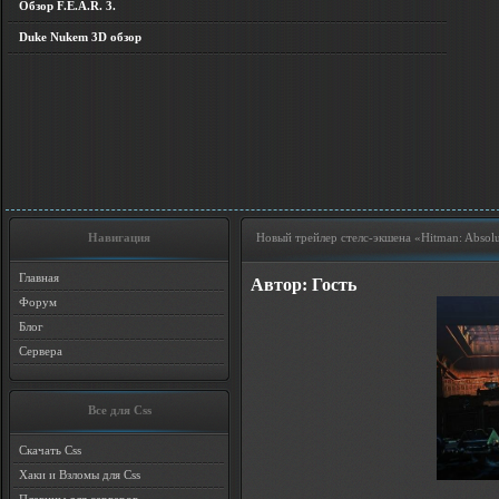
Обзор F.E.A.R. 3.
Duke Nukem 3D обзор
Навигация
Новый трейлер стелс-экшена «Hitman: Absol
Главная
Автор: Гость
Форум
Блог
Сервера
Все для Css
Скачать Css
Хаки и Взломы для Css