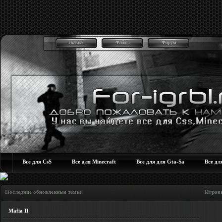
Главная
Файлы
Форум
Все для CsS
Все для Minecraft
Все для для Gta-Sa
Все дл
Последние обновленные темы Игровые но
Mafia II