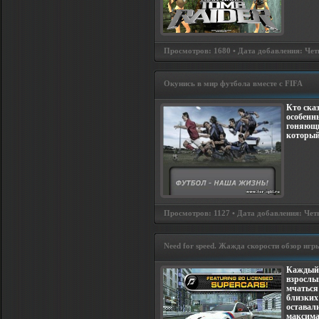
Просмотров: 1680 • Дата добавления: Четв
Окунись в мир футбола вместе с FIFA
Кто ска
особенн
гоняющи
который
Просмотров: 1127 • Дата добавления: Четв
Need for speed. Жажда скорости обзор игр
Каждый 
взрослым
мчаться
близких
оставал
максима