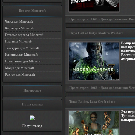
Все для Minecraft
Просмотров: 1348 • Дата добавления: Воск
Читы для Minecraft
Карты для Minecraft
Игра Cаll оf Dutу: Mоdеrn Wаrfаrе
Готовые сервера Minecraft
Плагины Minecraft
В мир в
вам пре
Текстуры для Minecraft
политик
Клиенты для Minecraft
Восточн
америка
Программы для Minecraft
Моды для Minecraft
Разное для Minecraft
Просмотров: 1066 • Дата добавления: Четв
Интересное
Tomb Raider. Lara Croft обзор
Наша кнопка
Эта игр
Тут зна
напарни
Получить код