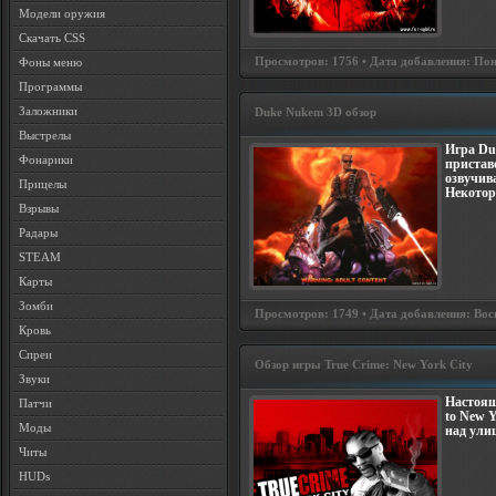
Модели оружия
Скачать CSS
Просмотров: 1756 • Дата добавления: Пон
Фоны меню
Программы
Заложники
Duke Nukem 3D обзор
Выстрелы
Игра Du
Фонарики
пристав
озвучив
Прицелы
Некотор
Взрывы
Радары
STEAM
Карты
Зомби
Просмотров: 1749 • Дата добавления: Воск
Кровь
Спреи
Обзор игры True Crime: New York City
Звуки
Настоящ
Патчи
to New 
Моды
над ули
Читы
HUDs