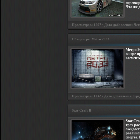
перевод
Что же 
Просмотров: 1297 • Дата добавления: Четв
Обзор игры Metro 2033
Метро 2
в игре 
элемент
Просмотров: 1132 • Дата добавления: Сред
Star Craft II
Star Cra
трех рас
ожидает
реальног
спорта. 