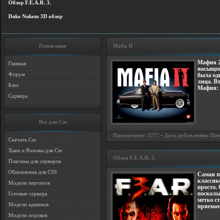
Обзор F.E.A.R. 3.
Duke Nukem 3D обзор
Навигация
Mafia II
Мафия 2
Главная
насыщен
Форум
была од
лица. В
Блог
Мафия: З
Сервера
Все для Css
Просмотров: 3277 • Дата добавления: Пон
Скачать Css
Хаки и Взломы для Css
Обзор F.E.A.R. 3.
Плагины для серверов
Обновления для CSS
Самая п
классик
Модели перчаток
просто.
Готовые сервера
посколь
метко с
Модели админов
приемам
Модели игроков