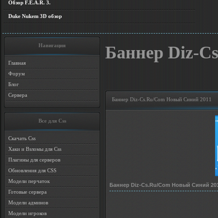
Обзор F.E.A.R. 3.
Duke Nukem 3D обзор
Навигация
Баннер Diz-C
Главная
Форум
Блог
Сервера
Баннер Diz-Cs.Ru/Com Новый Синий 2011
Все для Css
Скачать Css
Хаки и Взломы для Css
Плагины для серверов
Обновления для CSS
Модели перчаток
Баннер Diz-Cs.Ru/Com Новый Синий 20
Готовые сервера
Модели админов
Модели игроков