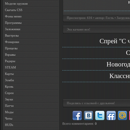
Модели оружия
Скачать CSS
Фоны меню
Просмотров: 616 • автор: Гость • Загрузок
Программы
Заложники
Эта качают все!
Выстрелы
Спрей "С 
Фонарики
Прицелы
C
Взрывы
Радары
Новогод
STEAM
Карты
Классн
Зомби
Кровь
Спреи
Звуки
Поделись с ссылкой с друзьями!
Патчи
Моды
Читы
Всего комментариев
:
0
HUDs