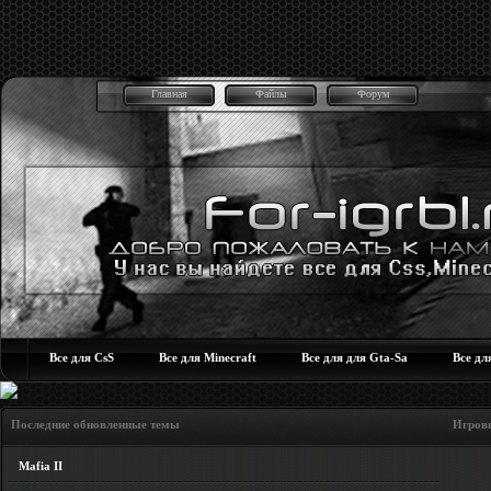
Главная
Файлы
Форум
Все для CsS
Все для Minecraft
Все для для Gta-Sa
Все дл
Последние обновленные темы Игровые но
Mafia II