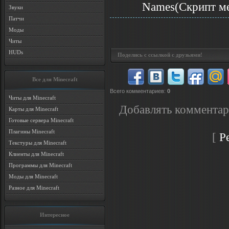
Names(Скрипт ме
Звуки
Патчи
Моды
Читы
HUDs
Поделись с ссылкой с друзьями!
Все для Minecraft
Всего комментариев
:
0
Читы для Minecraft
Добавлять комментар
Карты для Minecraft
Готовые сервера Minecraft
Плагины Minecraft
[
Р
Текстуры для Minecraft
Клиенты для Minecraft
Программы для Minecraft
Моды для Minecraft
Разное для Minecraft
Интересное