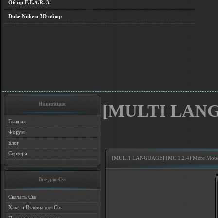
Обзор F.E.A.R. 3.
Duke Nukem 3D обзор
Навигация
[MULTI LANGU
Главная
Форум
Блог
Сервера
[MULTI LANGUAGE] [MC 1.2.4] More Mob
Все для Css
Скачать Css
Хаки и Взломы для Css