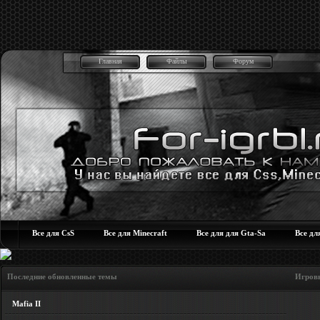
Главная
Файлы
Форум
Все для CsS
Все для Minecraft
Все для для Gta-Sa
Все дл
Последние обновленные темы Игровые но
Mafia II