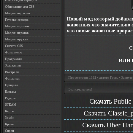
Плагины для серверов
Обновления для CSS
Модели перчаток
Новый мод который добавля
Готовые сервера
животных что значительно 
Модели админов
что новые животные прорис
Модели игроков
Модели оружия
Скачать CSS
С
Фоны меню
Программы
ИЛИ 
Заложники
Выстрелы
Просмотров: 1362 • автор: Гость • Загрузо
Фонарики
Прицелы
Эта качают все!
Взрывы
Радары
Скачать Publi
STEAM
Карты
Скачать Classic_
Зомби
Скачать Uber Hard
Кровь
Спреи