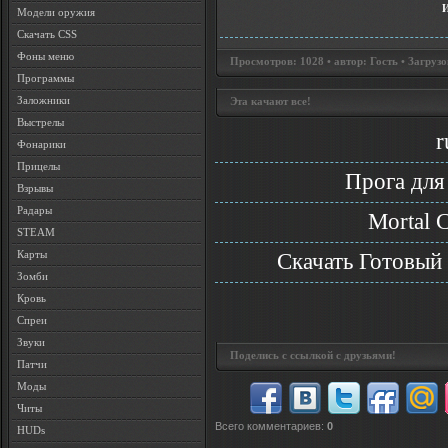
Модели оружия
Скачать CSS
Фоны меню
Просмотров: 1028 • автор: Гость • Загрузо
Программы
Заложники
Эта качают все!
Выстрелы
r
Фонарики
Прицелы
Прога для
Взрывы
Радары
Mortal 
STEAM
Карты
Скачать Готовый 
Зомби
Кровь
Спреи
Звуки
Поделись с ссылкой с друзьями!
Патчи
Моды
Читы
Всего комментариев
:
0
HUDs