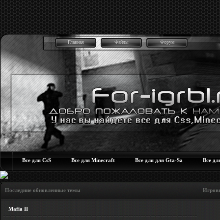
Главная
Файлы
Форум
Все для CsS
Все для Minecraft
Все для для Gta-Sa
Все дл
Последние обновленные темы Игровые но
Mafia II