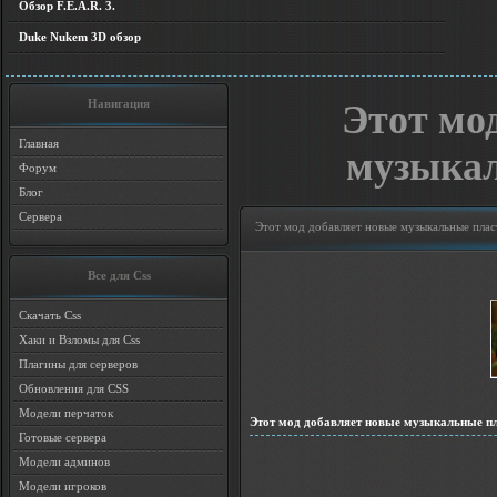
Обзор F.E.A.R. 3.
Duke Nukem 3D обзор
Навигация
Этот мо
Главная
музыкал
Форум
Блог
Сервера
Этот мод добавляет новые музыкальные плас
Все для Css
Скачать Css
Хаки и Взломы для Css
Плагины для серверов
Обновления для CSS
Модели перчаток
Этот мод добавляет новые музыкальные пл
Готовые сервера
Модели админов
Модели игроков