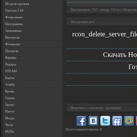
Модели оружия
Просмотров: 717 • автор: Гость • Загрузок
Скачать CSS
Фоны меню
Эта качают все!
Программы
Заложники
rcon_delete_server_f
Выстрелы
Фонарики
Прицелы
Скачать Н
Взрывы
Радары
Го
STEAM
Карты
Зомби
Кровь
Спреи
Звуки
Поделись с ссылкой с друзьями!
Патчи
Моды
Читы
Всего комментариев
:
0
HUDs