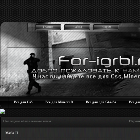
Главная
Файлы
Форум
Все для CsS
Все для Minecraft
Все для для Gta-Sa
Все дл
Последние обновленные темы Игровые но
Mafia II