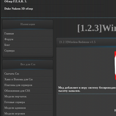
Обзор F.E.A.R. 3.
Duke Nukem 3D обзор
Навигация
[1.2.3]Wi
Главная
Форум
[1.2.3]Wireless Redstone v1.5
Блог
Сервера
Все для Css
Скачать Css
Хаки и Взломы для Css
Плагины для серверов
Мод добавляет в игру систему беспроводно
тысячу каналов.
Обновления для CSS
Модели перчаток
Готовые сервера
Модели админов
Модели игроков