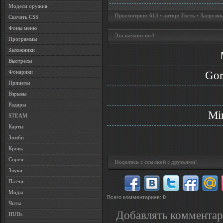
Модели оружия
Просмотров: 613 • автор: Гость • Загрузок
Скачать CSS
Фоны меню
Эта качают все!
Программы
Заложники
Выстрелы
Фонарики
Gor
Прицелы
Взрывы
Радары
Min
STEAM
Карты
Зомби
Кровь
Спреи
Поделись с ссылкой с друзьями!
Звуки
Патчи
Моды
Всего комментариев
:
0
Читы
Добавлять комментар
HUDs