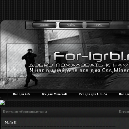
Главная
Файлы
Форум
Все для CsS
Все для Minecraft
Все для для Gta-Sa
Все дл
Последние обновленные темы Игровые но
Mafia II