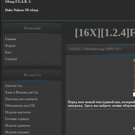
Обзор F.E.A.R. 3.
Duke Nukem 3D обзор
Навигация
[16X][1.2.4]
Главная
Форум
[16X][1.2.4]Feathersong (WIP) v0.5
Блог
Сервера
Все для Css
Скачать Css
Хаки и Взломы для Css
Плагины для серверов
Перед вам новый текстурный пак, который 
антуража. Здесь вы найдете летние оберто
Обновления для CSS
Модели перчаток
Готовые сервера
Модели админов
Модели игроков