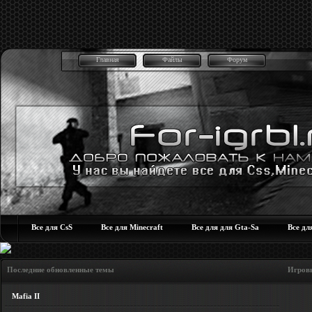
Главная
Файлы
Форум
Все для CsS
Все для Minecraft
Все для для Gta-Sa
Все дл
Последние обновленные темы Игровые но
Mafia II