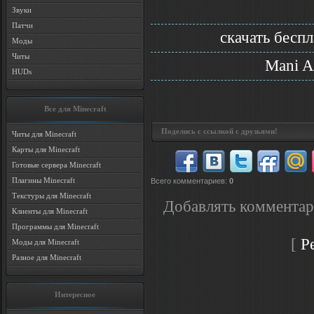
Звуки
Патчи
скачать бесп
Моды
Читы
Mani A
HUDs
Все для Minecraft
Поделись с ссылкой с друзьями!
Читы для Minecraft
Карты для Minecraft
Готовые сервера Minecraft
Плагины Minecraft
Всего комментариев
:
0
Текстуры для Minecraft
Добавлять комментар
Клиенты для Minecraft
Программы для Minecraft
[
Р
Моды для Minecraft
Разное для Minecraft
Интересное