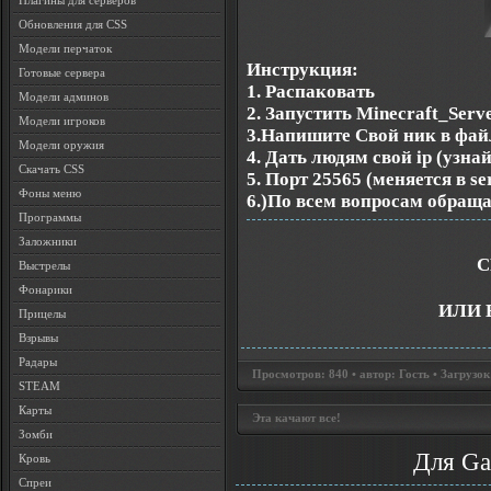
Плагины для серверов
Обновления для CSS
Модели перчаток
Инструкция:
Готовые сервера
1. Распаковать
Модели админов
2. Запустить Minecraft_Serve
Модели игроков
3.Напишите Свой ник в файл
Модели оружия
4. Дать людям свой ip (узнай
Скачать CSS
5. Порт 25565 (меняется в ser
Фоны меню
6.)По всем вопросам обраща
Программы
Заложники
С
Выстрелы
Фонарики
ИЛИ 
Прицелы
Взрывы
Радары
Просмотров: 840 • автор: Гость • Загрузок
STEAM
Карты
Эта качают все!
Зомби
Для Ga
Кровь
Спреи