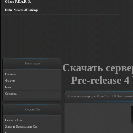
Обзор F.E.A.R. 3.
Duke Nukem 3D обзор
Навигация
Скачать сервер
Главная
Pre-release 
Форум
Блог
Сервера
Скачать сервер для MineCraft 1.9 Beta Pre-r
Все для Css
Скачать Css
Хаки и Взломы для Css